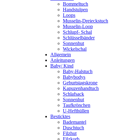
Bommeltuch
Handstulpen
Loops
Musselin-Dreieckstuch
Musselin-Loop
Schlupf- Schal
Schlüsselbänder
Sonnenhut
Wickelschal
Allgemein
Anleitungen
Baby/ Kind
Baby-Halstuch
Babybodys
Geburtstagskrone
Kapuzenhandtuch
Schlafsack
Sonnenhut
Taufkrönchen
U-Hefthüllen
Besticktes
Bademantel
Duschtuch
Filzhut
Filzkorb