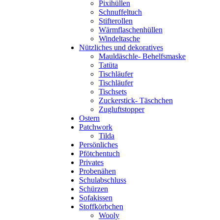
Pixihüllen
Schnuffeltuch
Stifterollen
Wärmflaschenhüllen
Windeltasche
Nützliches und dekoratives
Mauldäschle- Behelfsmaske
Tatüta
Tischläufer
Tischläufer
Tischsets
Zuckerstick- Täschchen
Zugluftstopper
Ostern
Patchwork
Tilda
Persönliches
Pfötchentuch
Privates
Probenähen
Schulabschluss
Schürzen
Sofakissen
Stoffkörbchen
Wooly