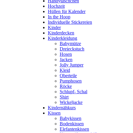
Handytäschchen
Hochzeit
Hüllen für Kalender
In the Hoop
Individuelle Stickereien
Kinder
Kinderdecken
Kinderkleidung
Babymütze
Dreieckstuch
Hosen
Jacken
Jolly Jumper
Kleid
Oberteile
Pumphosen
Röcke
Schlupf- Schal
Shirt
Wickeljacke
Kindernähkurs
Kissen
Babykissen
Bodenkissen
Elefantenkissen