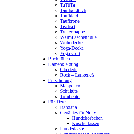
TaTüTa
Taufhandtuch
Taufkleid
Taufkrone
Tischset
Trauermappe
Wärmflaschenhülle
Wohndecke
Yoga-Decke
Yoga-Gurt
Buchhüllen
Damenkleidung
Oberteile
Rock – Langeneß
Einschulung
Mäppchen
Schultüte
Turnbeutel
Für Tiere
Bandana
Genähtes für Nelly
Hundekörbchen
Kuschelkissen
Hundedecke