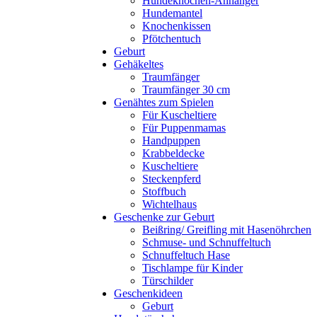
Hundeknochen-Anhänger
Hundemantel
Knochenkissen
Pfötchentuch
Geburt
Gehäkeltes
Traumfänger
Traumfänger 30 cm
Genähtes zum Spielen
Für Kuscheltiere
Für Puppenmamas
Handpuppen
Krabbeldecke
Kuscheltiere
Steckenpferd
Stoffbuch
Wichtelhaus
Geschenke zur Geburt
Beißring/ Greifling mit Hasenöhrchen
Schmuse- und Schnuffeltuch
Schnuffeltuch Hase
Tischlampe für Kinder
Türschilder
Geschenkideen
Geburt