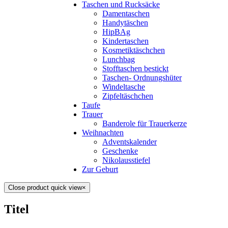
Taschen und Rucksäcke
Damentaschen
Handytäschen
HipBAg
Kindertaschen
Kosmetiktäschchen
Lunchbag
Stofftaschen bestickt
Taschen- Ordnungshüter
Windeltasche
Zipfeltäschchen
Taufe
Trauer
Banderole für Trauerkerze
Weihnachten
Adventskalender
Geschenke
Nikolausstiefel
Zur Geburt
Close product quick view
×
Titel