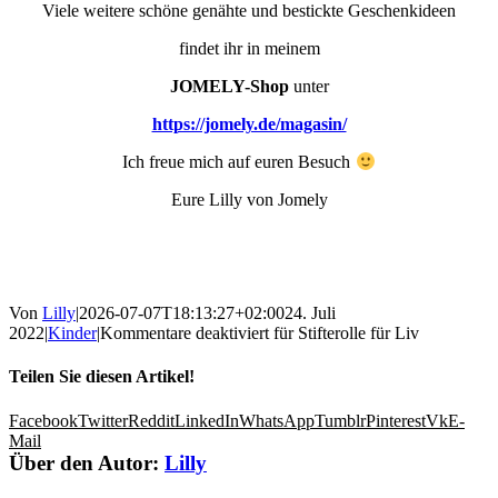
Viele weitere schöne genähte und bestickte Geschenkideen
findet ihr in meinem
JOMELY-Shop
unter
https://jomely.de/magasin/
Ich freue mich auf euren Besuch
Eure Lilly von Jomely
Von
Lilly
|
2026-07-07T18:13:27+02:00
24. Juli
2022
|
Kinder
|
Kommentare deaktiviert
für Stifterolle für Liv
Teilen Sie diesen Artikel!
Facebook
Twitter
Reddit
LinkedIn
WhatsApp
Tumblr
Pinterest
Vk
E-
Mail
Über den Autor:
Lilly