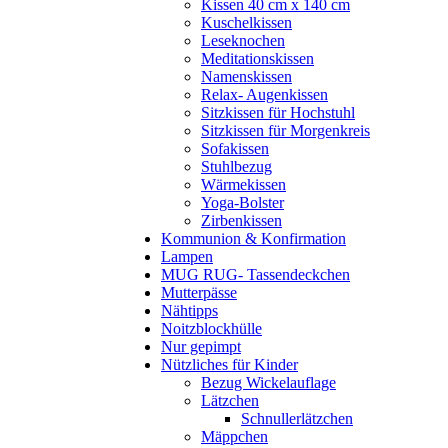
Kissen 40 cm x 140 cm
Kuschelkissen
Leseknochen
Meditationskissen
Namenskissen
Relax- Augenkissen
Sitzkissen für Hochstuhl
Sitzkissen für Morgenkreis
Sofakissen
Stuhlbezug
Wärmekissen
Yoga-Bolster
Zirbenkissen
Kommunion & Konfirmation
Lampen
MUG RUG- Tassendeckchen
Mutterpässe
Nähtipps
Noitzblockhülle
Nur gepimpt
Nützliches für Kinder
Bezug Wickelauflage
Lätzchen
Schnullerlätzchen
Mäppchen