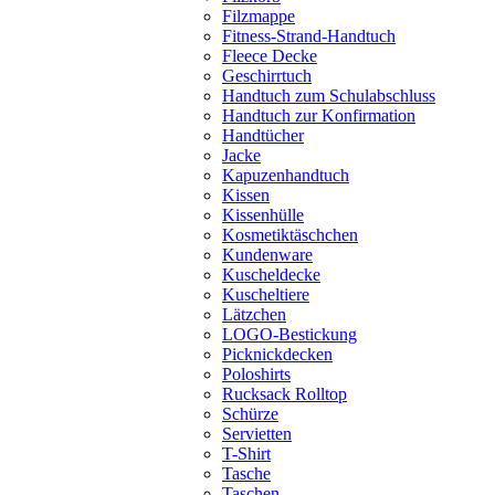
Filzmappe
Fitness-Strand-Handtuch
Fleece Decke
Geschirrtuch
Handtuch zum Schulabschluss
Handtuch zur Konfirmation
Handtücher
Jacke
Kapuzenhandtuch
Kissen
Kissenhülle
Kosmetiktäschchen
Kundenware
Kuscheldecke
Kuscheltiere
Lätzchen
LOGO-Bestickung
Picknickdecken
Poloshirts
Rucksack Rolltop
Schürze
Servietten
T-Shirt
Tasche
Taschen