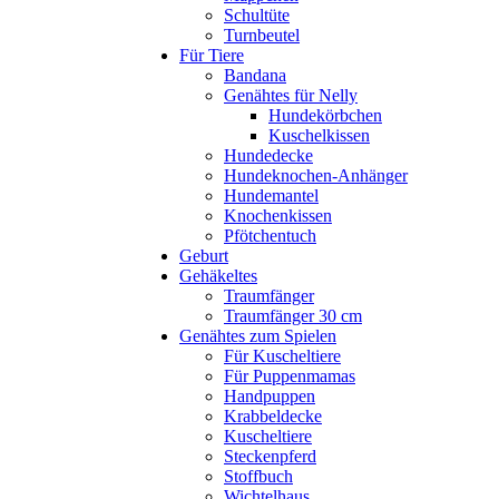
Schultüte
Turnbeutel
Für Tiere
Bandana
Genähtes für Nelly
Hundekörbchen
Kuschelkissen
Hundedecke
Hundeknochen-Anhänger
Hundemantel
Knochenkissen
Pfötchentuch
Geburt
Gehäkeltes
Traumfänger
Traumfänger 30 cm
Genähtes zum Spielen
Für Kuscheltiere
Für Puppenmamas
Handpuppen
Krabbeldecke
Kuscheltiere
Steckenpferd
Stoffbuch
Wichtelhaus