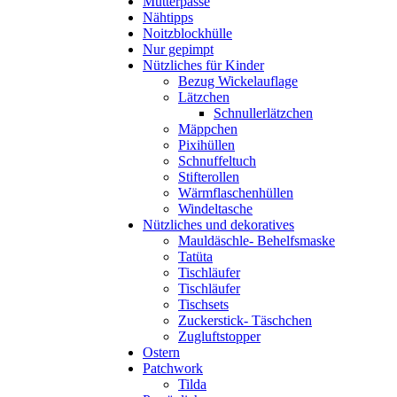
Mutterpässe
Nähtipps
Noitzblockhülle
Nur gepimpt
Nützliches für Kinder
Bezug Wickelauflage
Lätzchen
Schnullerlätzchen
Mäppchen
Pixihüllen
Schnuffeltuch
Stifterollen
Wärmflaschenhüllen
Windeltasche
Nützliches und dekoratives
Mauldäschle- Behelfsmaske
Tatüta
Tischläufer
Tischläufer
Tischsets
Zuckerstick- Täschchen
Zugluftstopper
Ostern
Patchwork
Tilda