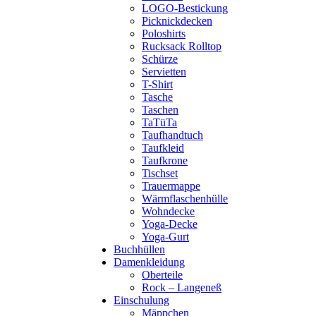
LOGO-Bestickung
Picknickdecken
Poloshirts
Rucksack Rolltop
Schürze
Servietten
T-Shirt
Tasche
Taschen
TaTüTa
Taufhandtuch
Taufkleid
Taufkrone
Tischset
Trauermappe
Wärmflaschenhülle
Wohndecke
Yoga-Decke
Yoga-Gurt
Buchhüllen
Damenkleidung
Oberteile
Rock – Langeneß
Einschulung
Mäppchen