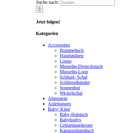
Suche nach:
Jetzt folgen!
Kategorien
Accessoires
Bommeltuch
Handstulpen
Loops
Musselin-Dreieckstuch
Musselin-Loop
Schlupf- Schal
Schlüsselbänder
Sonnenhut
Wickelschal
Allgemein
Anleitungen
Baby/ Kind
Baby-Halstuch
Babybodys
Geburtstagskrone
Kapuzenhandtuch