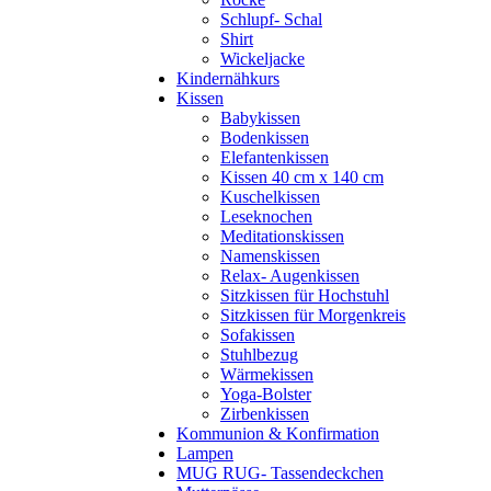
Schlupf- Schal
Shirt
Wickeljacke
Kindernähkurs
Kissen
Babykissen
Bodenkissen
Elefantenkissen
Kissen 40 cm x 140 cm
Kuschelkissen
Leseknochen
Meditationskissen
Namenskissen
Relax- Augenkissen
Sitzkissen für Hochstuhl
Sitzkissen für Morgenkreis
Sofakissen
Stuhlbezug
Wärmekissen
Yoga-Bolster
Zirbenkissen
Kommunion & Konfirmation
Lampen
MUG RUG- Tassendeckchen