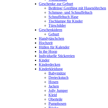
Geschenke zur Geburt
Beißring/ Greifling mit Hasenöhrchen
Schmuse- und Schnuffeltuch
Schnuffeltuch Hase
Tischlampe für Kinder
Türschilder
Geschenkideen
Geburt
Handytäschchen
Hochzeit
Hüllen für Kalender
In the Hoop
Individuelle Stickereien
Kinder
Kinderdecken
Kinderkleidung
Babymütze
Dreieckstuch
Hosen
Jacken
Jolly Jumper
Kleid
Oberteile
Pumphosen
Röcke