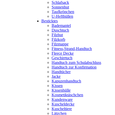
Schlafsack
Sonnenhut
Taufkrönchen
U-Hefthüllen
Besticktes
Bademantel
Duschtuch
Filzhut
Filzkorb
Filzmappe
Fitness-Strand-Handtuch
Fleece Decke
Geschirrtuch
Handtuch zum Schulabschluss
Handtuch zur Konfirmation
Handtücher
Jacke
Kapuzenhandtuch
Kissen
Kissenhülle
Kosmetiktäschchen
Kundenware
Kuscheldecke
Kuscheltiere
Lätzchen