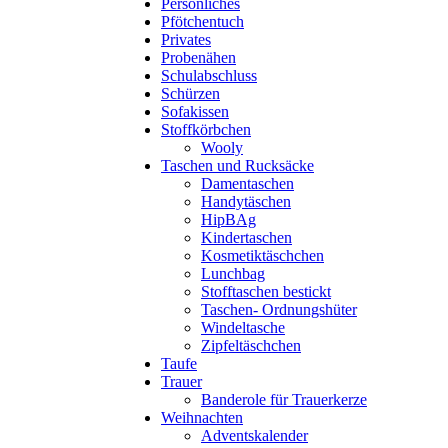
Persönliches
Pfötchentuch
Privates
Probenähen
Schulabschluss
Schürzen
Sofakissen
Stoffkörbchen
Wooly
Taschen und Rucksäcke
Damentaschen
Handytäschen
HipBAg
Kindertaschen
Kosmetiktäschchen
Lunchbag
Stofftaschen bestickt
Taschen- Ordnungshüter
Windeltasche
Zipfeltäschchen
Taufe
Trauer
Banderole für Trauerkerze
Weihnachten
Adventskalender