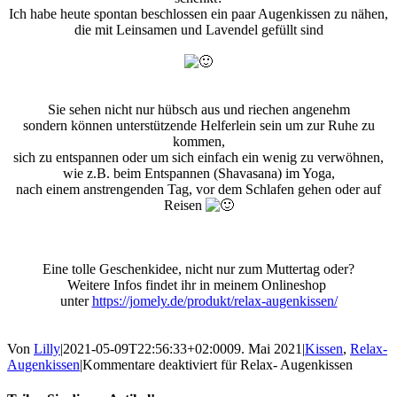
Ich habe heute spontan beschlossen ein paar Augenkissen zu nähen,
die mit Leinsamen und Lavendel gefüllt sind
Sie sehen nicht nur hübsch aus und riechen angenehm
sondern können unterstützende Helferlein sein um zur Ruhe zu
kommen,
sich zu entspannen oder um sich einfach ein wenig zu verwöhnen,
wie z.B. beim Entspannen (Shavasana) im Yoga,
nach einem anstrengenden Tag, vor dem Schlafen gehen oder auf
Reisen
Eine tolle Geschenkidee, nicht nur zum Muttertag oder?
Weitere Infos findet ihr in meinem Onlineshop
unter
https://jomely.de/produkt/relax-augenkissen/
Von
Lilly
|
2021-05-09T22:56:33+02:00
09. Mai 2021
|
Kissen
,
Relax-
Augenkissen
|
Kommentare deaktiviert
für Relax- Augenkissen