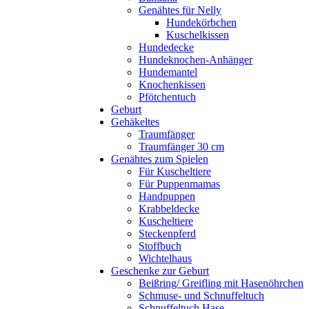
Genähtes für Nelly
Hundekörbchen
Kuschelkissen
Hundedecke
Hundeknochen-Anhänger
Hundemantel
Knochenkissen
Pfötchentuch
Geburt
Gehäkeltes
Traumfänger
Traumfänger 30 cm
Genähtes zum Spielen
Für Kuscheltiere
Für Puppenmamas
Handpuppen
Krabbeldecke
Kuscheltiere
Steckenpferd
Stoffbuch
Wichtelhaus
Geschenke zur Geburt
Beißring/ Greifling mit Hasenöhrchen
Schmuse- und Schnuffeltuch
Schnuffeltuch Hase