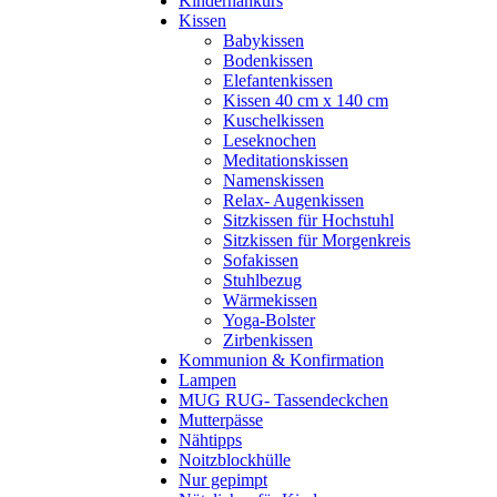
Kindernähkurs
Kissen
Babykissen
Bodenkissen
Elefantenkissen
Kissen 40 cm x 140 cm
Kuschelkissen
Leseknochen
Meditationskissen
Namenskissen
Relax- Augenkissen
Sitzkissen für Hochstuhl
Sitzkissen für Morgenkreis
Sofakissen
Stuhlbezug
Wärmekissen
Yoga-Bolster
Zirbenkissen
Kommunion & Konfirmation
Lampen
MUG RUG- Tassendeckchen
Mutterpässe
Nähtipps
Noitzblockhülle
Nur gepimpt