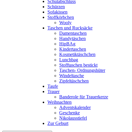
Schulabschluss
Schürzen
Sofakissen
Stoffkörbchen
Wooly
Taschen und Rucksäcke
Damentaschen
Handytäschen
HipBAg
Kindertaschen
Kosmetiktäschchen
Lunchbag
Stofftaschen bestickt
Taschen- Ordnungshüter
Windeltasche
Zipfeltäschchen
Taufe
Trauer
Banderole für Trauerkerze
Weihnachten
Adventskalender
Geschenke
Nikolausstiefel
Zur Geburt