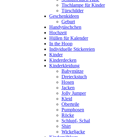
Tischlampe für Kinder
Türschilder
Geschenkideen
Geburt
Handytäschchen
Hochzeit
Hüllen für Kalender
In the Hoop
Individuelle Stickereien
Kinder
Kinderdecken
Kinderkleidung
Babymütze
Dreieckstuch
Hosen
Jacken
Jolly Jumper
Kleid
Oberteile
Pumphosen
Röcke
Schlupf- Schal
Shirt
Wickeljacke