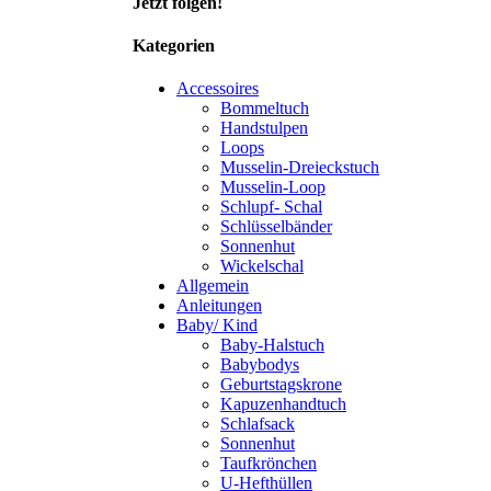
Jetzt folgen!
Kategorien
Accessoires
Bommeltuch
Handstulpen
Loops
Musselin-Dreieckstuch
Musselin-Loop
Schlupf- Schal
Schlüsselbänder
Sonnenhut
Wickelschal
Allgemein
Anleitungen
Baby/ Kind
Baby-Halstuch
Babybodys
Geburtstagskrone
Kapuzenhandtuch
Schlafsack
Sonnenhut
Taufkrönchen
U-Hefthüllen