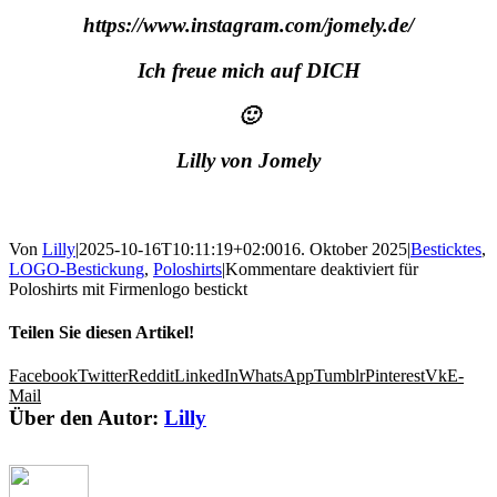
https://www.instagram.com/jomely.de/
Ich freue mich auf DICH
🙂
Lilly von Jomely
Von
Lilly
|
2025-10-16T10:11:19+02:00
16. Oktober 2025
|
Besticktes
,
LOGO-Bestickung
,
Poloshirts
|
Kommentare deaktiviert
für
Poloshirts mit Firmenlogo bestickt
Teilen Sie diesen Artikel!
Facebook
Twitter
Reddit
LinkedIn
WhatsApp
Tumblr
Pinterest
Vk
E-
Mail
Über den Autor:
Lilly