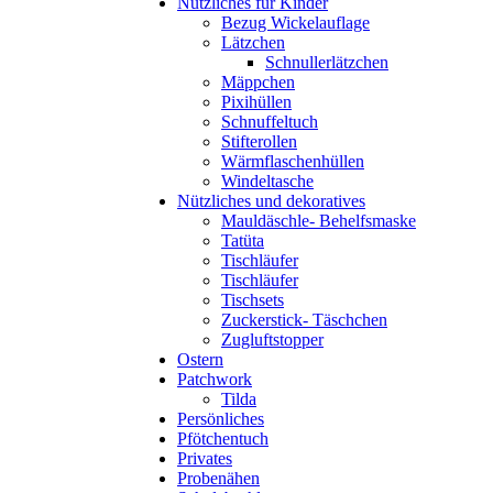
Nützliches für Kinder
Bezug Wickelauflage
Lätzchen
Schnullerlätzchen
Mäppchen
Pixihüllen
Schnuffeltuch
Stifterollen
Wärmflaschenhüllen
Windeltasche
Nützliches und dekoratives
Mauldäschle- Behelfsmaske
Tatüta
Tischläufer
Tischläufer
Tischsets
Zuckerstick- Täschchen
Zugluftstopper
Ostern
Patchwork
Tilda
Persönliches
Pfötchentuch
Privates
Probenähen