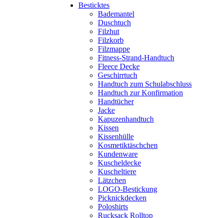
Besticktes
Bademantel
Duschtuch
Filzhut
Filzkorb
Filzmappe
Fitness-Strand-Handtuch
Fleece Decke
Geschirrtuch
Handtuch zum Schulabschluss
Handtuch zur Konfirmation
Handtücher
Jacke
Kapuzenhandtuch
Kissen
Kissenhülle
Kosmetiktäschchen
Kundenware
Kuscheldecke
Kuscheltiere
Lätzchen
LOGO-Bestickung
Picknickdecken
Poloshirts
Rucksack Rolltop