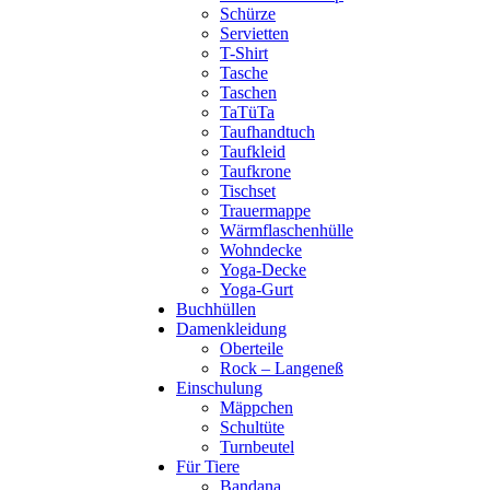
Schürze
Servietten
T-Shirt
Tasche
Taschen
TaTüTa
Taufhandtuch
Taufkleid
Taufkrone
Tischset
Trauermappe
Wärmflaschenhülle
Wohndecke
Yoga-Decke
Yoga-Gurt
Buchhüllen
Damenkleidung
Oberteile
Rock – Langeneß
Einschulung
Mäppchen
Schultüte
Turnbeutel
Für Tiere
Bandana