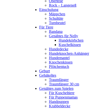
Oberteile
Rock – Langeneß
Einschulung
Mäppchen
Schultüte
Turnbeutel
Für Tiere
Bandana
Genähtes für Nelly
Hundekörbchen
Kuschelkissen
Hundedecke
Hundeknochen-Anhänger
Hundemantel
Knochenkissen
Pfötchentuch
Geburt
Gehäkeltes
Traumfänger
Traumfänger 30 cm
Genähtes zum Spielen
Für Kuscheltiere
Für Puppenmamas
Handpuppen
Krabbeldecke