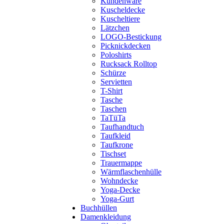
Kundenware
Kuscheldecke
Kuscheltiere
Lätzchen
LOGO-Bestickung
Picknickdecken
Poloshirts
Rucksack Rolltop
Schürze
Servietten
T-Shirt
Tasche
Taschen
TaTüTa
Taufhandtuch
Taufkleid
Taufkrone
Tischset
Trauermappe
Wärmflaschenhülle
Wohndecke
Yoga-Decke
Yoga-Gurt
Buchhüllen
Damenkleidung