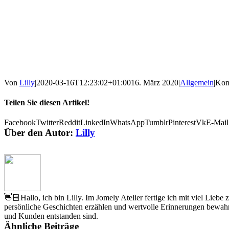
Von
Lilly
|
2020-03-16T12:23:02+01:00
16. März 2020
|
Allgemein
|
Kom
Teilen Sie diesen Artikel!
Facebook
Twitter
Reddit
LinkedIn
WhatsApp
Tumblr
Pinterest
Vk
E-Mail
Über den Autor:
Lilly
👋🏻Hallo, ich bin Lilly. Im Jomely Atelier fertige ich mit viel Lieb
persönliche Geschichten erzählen und wertvolle Erinnerungen bewahr
und Kunden entstanden sind.
Ähnliche Beiträge