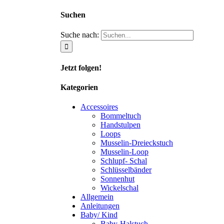
Suchen
Suche nach:
Jetzt folgen!
Kategorien
Accessoires
Bommeltuch
Handstulpen
Loops
Musselin-Dreieckstuch
Musselin-Loop
Schlupf- Schal
Schlüsselbänder
Sonnenhut
Wickelschal
Allgemein
Anleitungen
Baby/ Kind
Baby-Halstuch