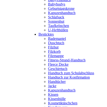
Babybodys
Geburtstagskrone
Kapuzenhandtuch
Schlafsack
Sonnenhut
Taufkrönchen
U-Hefthüllen
Besticktes
Bademantel
Duschtuch
Filzhut
Filzkorb
Filzmappe
Fitness-Strand-Handtuch
Fleece Decke
Geschirrtuch
Handtuch zum Schulabschluss
Handtuch zur Konfirmation
Handtücher
Jacke
Kapuzenhandtuch
Kissen
Kissenhülle
Kosmetiktäschchen