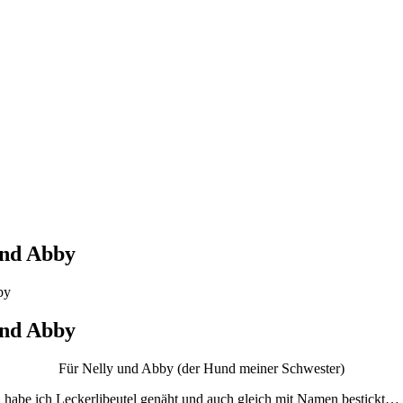
 und Abby
by
 und Abby
Für Nelly und Abby (der Hund meiner Schwester)
habe ich Leckerlibeutel genäht und auch gleich mit Namen bestickt…