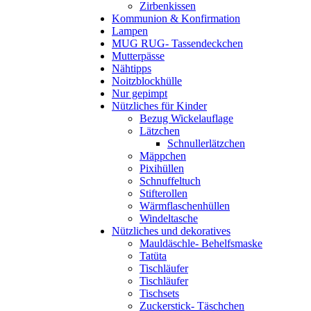
Zirbenkissen
Kommunion & Konfirmation
Lampen
MUG RUG- Tassendeckchen
Mutterpässe
Nähtipps
Noitzblockhülle
Nur gepimpt
Nützliches für Kinder
Bezug Wickelauflage
Lätzchen
Schnullerlätzchen
Mäppchen
Pixihüllen
Schnuffeltuch
Stifterollen
Wärmflaschenhüllen
Windeltasche
Nützliches und dekoratives
Mauldäschle- Behelfsmaske
Tatüta
Tischläufer
Tischläufer
Tischsets
Zuckerstick- Täschchen