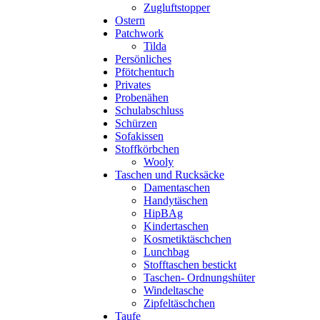
Zugluftstopper
Ostern
Patchwork
Tilda
Persönliches
Pfötchentuch
Privates
Probenähen
Schulabschluss
Schürzen
Sofakissen
Stoffkörbchen
Wooly
Taschen und Rucksäcke
Damentaschen
Handytäschen
HipBAg
Kindertaschen
Kosmetiktäschchen
Lunchbag
Stofftaschen bestickt
Taschen- Ordnungshüter
Windeltasche
Zipfeltäschchen
Taufe