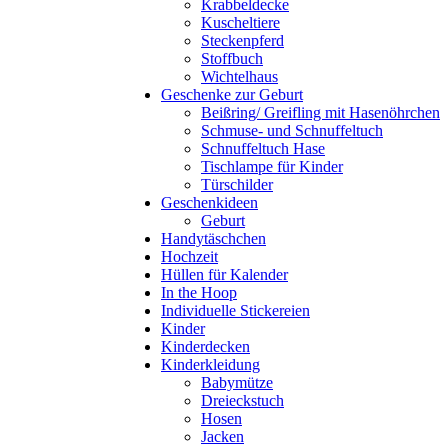
Krabbeldecke
Kuscheltiere
Steckenpferd
Stoffbuch
Wichtelhaus
Geschenke zur Geburt
Beißring/ Greifling mit Hasenöhrchen
Schmuse- und Schnuffeltuch
Schnuffeltuch Hase
Tischlampe für Kinder
Türschilder
Geschenkideen
Geburt
Handytäschchen
Hochzeit
Hüllen für Kalender
In the Hoop
Individuelle Stickereien
Kinder
Kinderdecken
Kinderkleidung
Babymütze
Dreieckstuch
Hosen
Jacken