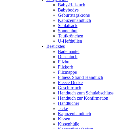
Baby-Halstuch
Babybodys
Geburtstagskrone
Kapuzenhandtuch
Schlafsack
Sonnenhut
Taufkrönchen
U-Hefthüllen
Besticktes
Bademantel
Duschtuch
Filzhut
Filzkorb
Filzmappe
Fitness-Strand-Handtuch
Fleece Decke
Geschirrtuch
Handtuch zum Schulabschluss
Handtuch zur Konfirmation
Handtücher
Jacke
Kapuzenhandtuch
Kissen
Kissenhülle