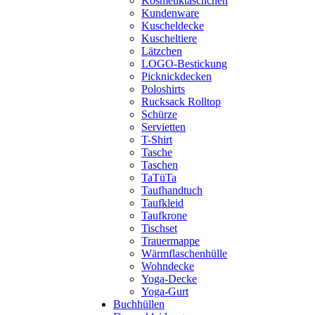
Kosmetiktäschchen
Kundenware
Kuscheldecke
Kuscheltiere
Lätzchen
LOGO-Bestickung
Picknickdecken
Poloshirts
Rucksack Rolltop
Schürze
Servietten
T-Shirt
Tasche
Taschen
TaTüTa
Taufhandtuch
Taufkleid
Taufkrone
Tischset
Trauermappe
Wärmflaschenhülle
Wohndecke
Yoga-Decke
Yoga-Gurt
Buchhüllen