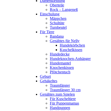
Damenkleidung
Oberteile
Rock – Langeneß
Einschulung
Mäppchen
Schultüte
Turnbeutel
Für Tiere
Bandana
Genähtes für Nelly
Hundekörbchen
Kuschelkissen
Hundedecke
Hundeknochen-Anhänger
Hundemantel
Knochenkissen
Pfötchentuch
Geburt
Gehäkeltes
Traumfänger
Traumfänger 30 cm
Genähtes zum Spielen
Für Kuscheltiere
Für Puppenmamas
Handpuppen