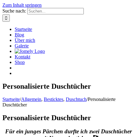
Zum Inhalt springen
Suche nach:
Startseite
Blog
Über mich
Galerie
Kontakt
Shop
Personalisierte Duschtücher
Startseite
/
Allgemein
,
Besticktes
,
Duschtuch
/
Personalisierte
Duschtücher
Personalisierte Duschtücher
Für ein junges Pärchen durfte ich zwei Duschtücher