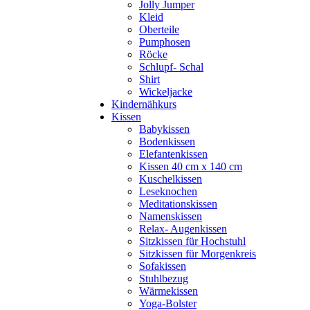
Jolly Jumper
Kleid
Oberteile
Pumphosen
Röcke
Schlupf- Schal
Shirt
Wickeljacke
Kindernähkurs
Kissen
Babykissen
Bodenkissen
Elefantenkissen
Kissen 40 cm x 140 cm
Kuschelkissen
Leseknochen
Meditationskissen
Namenskissen
Relax- Augenkissen
Sitzkissen für Hochstuhl
Sitzkissen für Morgenkreis
Sofakissen
Stuhlbezug
Wärmekissen
Yoga-Bolster