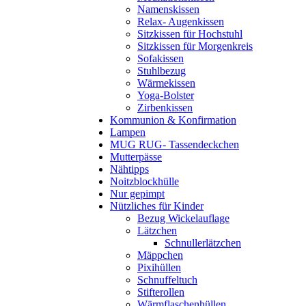
Namenskissen
Relax- Augenkissen
Sitzkissen für Hochstuhl
Sitzkissen für Morgenkreis
Sofakissen
Stuhlbezug
Wärmekissen
Yoga-Bolster
Zirbenkissen
Kommunion & Konfirmation
Lampen
MUG RUG- Tassendeckchen
Mutterpässe
Nähtipps
Noitzblockhülle
Nur gepimpt
Nützliches für Kinder
Bezug Wickelauflage
Lätzchen
Schnullerlätzchen
Mäppchen
Pixihüllen
Schnuffeltuch
Stifterollen
Wärmflaschenhüllen