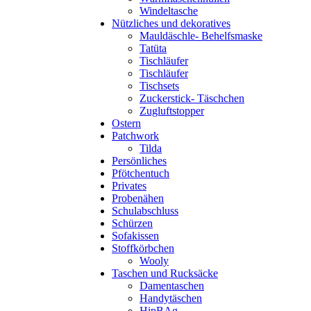
Windeltasche
Nützliches und dekoratives
Mauldäschle- Behelfsmaske
Tatüta
Tischläufer
Tischläufer
Tischsets
Zuckerstick- Täschchen
Zugluftstopper
Ostern
Patchwork
Tilda
Persönliches
Pfötchentuch
Privates
Probenähen
Schulabschluss
Schürzen
Sofakissen
Stoffkörbchen
Wooly
Taschen und Rucksäcke
Damentaschen
Handytäschen
HipBAg