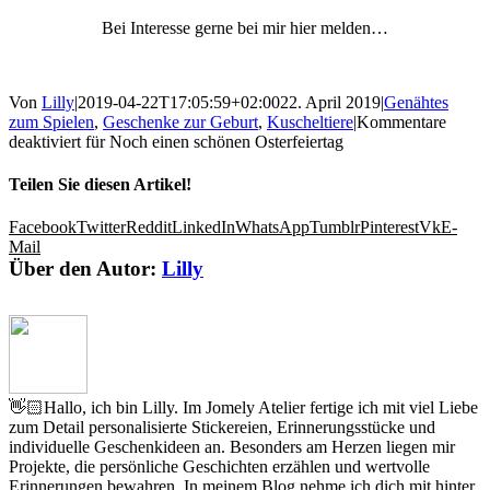
Bei Interesse gerne bei mir hier melden…
Von
Lilly
|
2019-04-22T17:05:59+02:00
22. April 2019
|
Genähtes
zum Spielen
,
Geschenke zur Geburt
,
Kuscheltiere
|
Kommentare
deaktiviert
für Noch einen schönen Osterfeiertag
Teilen Sie diesen Artikel!
Facebook
Twitter
Reddit
LinkedIn
WhatsApp
Tumblr
Pinterest
Vk
E-
Mail
Über den Autor:
Lilly
👋🏻Hallo, ich bin Lilly. Im Jomely Atelier fertige ich mit viel Liebe
zum Detail personalisierte Stickereien, Erinnerungsstücke und
individuelle Geschenkideen an. Besonders am Herzen liegen mir
Projekte, die persönliche Geschichten erzählen und wertvolle
Erinnerungen bewahren. In meinem Blog nehme ich dich mit hinter