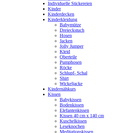
Individuelle Stickereien
Kinder
Kinderdecken
Kinderkleidung
Babymütze
Dreieckstuch
Hosen
Jacken
Jolly Jumper
Kleid
Oberteile
Pumphosen
Röcke
Schlupf- Schal
Shirt
Wickeljacke
Kindernähkurs
Kissen
Babykissen
Bodenkissen
Elefantenkissen
Kissen 40 cm x 140 cm
Kuschelkissen
Leseknochen
Meditationskissen