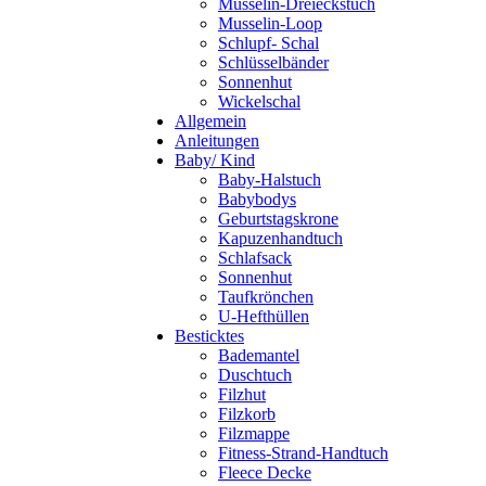
Musselin-Dreieckstuch
Musselin-Loop
Schlupf- Schal
Schlüsselbänder
Sonnenhut
Wickelschal
Allgemein
Anleitungen
Baby/ Kind
Baby-Halstuch
Babybodys
Geburtstagskrone
Kapuzenhandtuch
Schlafsack
Sonnenhut
Taufkrönchen
U-Hefthüllen
Besticktes
Bademantel
Duschtuch
Filzhut
Filzkorb
Filzmappe
Fitness-Strand-Handtuch
Fleece Decke