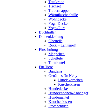
Taufkrone
Tischset
Trauermappe
Wärmflaschenhülle
Wohndecke
Yoga-Decke
Yoga-Gurt
Buchhüllen
Damenkleidung
Oberteile
Rock – Langeneß
Einschulung
Mäppchen
Schultüte
Turnbeutel
Für Tiere
Bandana
Genähtes für Nelly
Hundekörbchen
Kuschelkissen
Hundedecke
Hundeknochen-Anhänger
Hundemantel
Knochenkissen
Pfötchentuch