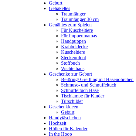
Geburt
Gehäkeltes
Traumfänger
Traumfänger 30 cm
Genähtes zum Spielen
Für Kuscheltiere
Für Puppenmamas
Handpuppen
Krabbeldecke
Kuscheltiere
Steckenpferd
Stoffbuch
Wichtelhaus
Geschenke zur Geburt
Beißring/ Greifling mit Hasenöhrchen
Schmuse- und Schnuffeltuch
Schnuffeltuch Hase
Tischlampe für Kinder
Türschilder
Geschenkideen
Geburt
Handytäschchen
Hochzeit
Hüllen für Kalender
In the Hoop