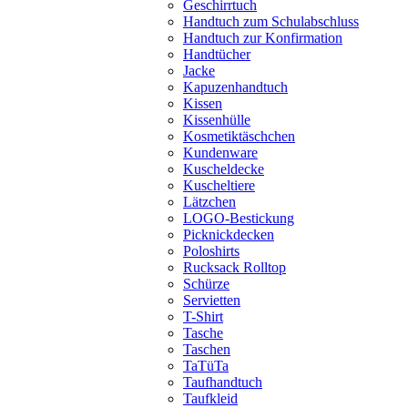
Geschirrtuch
Handtuch zum Schulabschluss
Handtuch zur Konfirmation
Handtücher
Jacke
Kapuzenhandtuch
Kissen
Kissenhülle
Kosmetiktäschchen
Kundenware
Kuscheldecke
Kuscheltiere
Lätzchen
LOGO-Bestickung
Picknickdecken
Poloshirts
Rucksack Rolltop
Schürze
Servietten
T-Shirt
Tasche
Taschen
TaTüTa
Taufhandtuch
Taufkleid