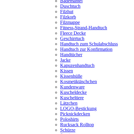
Bademantel
Duschtuch
Filzhut
Filzkorb
Filzmappe
Fitness-Strand-Handtuch
Fleece Decke
Geschirrtuch
Handtuch zum Schulabschluss
Handtuch zur Konfirmation
Handtücher
Jacke
Kapuzenhandtuch
Kissen
Kissenhülle
Kosmetiktäschchen
Kundenware
Kuscheldecke
Kuscheltiere
Lätzchen
LOGO-Bestickung
Picknickdecken
Poloshirts
Rucksack Rolltop
Schürze