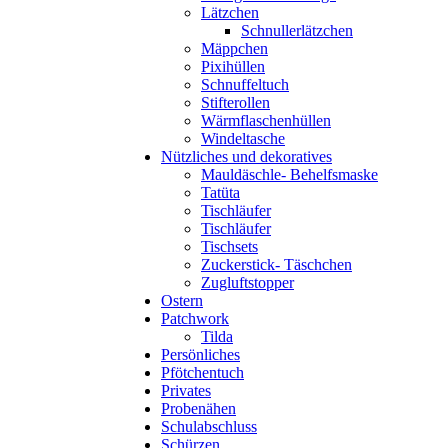
Lätzchen
Schnullerlätzchen
Mäppchen
Pixihüllen
Schnuffeltuch
Stifterollen
Wärmflaschenhüllen
Windeltasche
Nützliches und dekoratives
Mauldäschle- Behelfsmaske
Tatüta
Tischläufer
Tischläufer
Tischsets
Zuckerstick- Täschchen
Zugluftstopper
Ostern
Patchwork
Tilda
Persönliches
Pfötchentuch
Privates
Probenähen
Schulabschluss
Schürzen