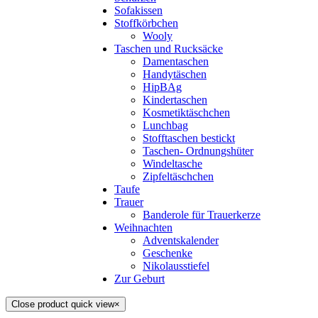
Sofakissen
Stoffkörbchen
Wooly
Taschen und Rucksäcke
Damentaschen
Handytäschen
HipBAg
Kindertaschen
Kosmetiktäschchen
Lunchbag
Stofftaschen bestickt
Taschen- Ordnungshüter
Windeltasche
Zipfeltäschchen
Taufe
Trauer
Banderole für Trauerkerze
Weihnachten
Adventskalender
Geschenke
Nikolausstiefel
Zur Geburt
Close product quick view
×