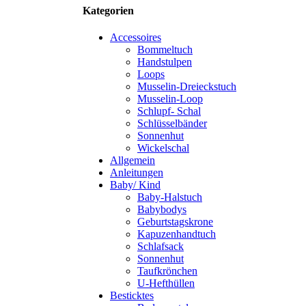
Kategorien
Accessoires
Bommeltuch
Handstulpen
Loops
Musselin-Dreieckstuch
Musselin-Loop
Schlupf- Schal
Schlüsselbänder
Sonnenhut
Wickelschal
Allgemein
Anleitungen
Baby/ Kind
Baby-Halstuch
Babybodys
Geburtstagskrone
Kapuzenhandtuch
Schlafsack
Sonnenhut
Taufkrönchen
U-Hefthüllen
Besticktes