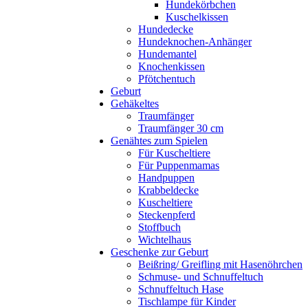
Hundekörbchen
Kuschelkissen
Hundedecke
Hundeknochen-Anhänger
Hundemantel
Knochenkissen
Pfötchentuch
Geburt
Gehäkeltes
Traumfänger
Traumfänger 30 cm
Genähtes zum Spielen
Für Kuscheltiere
Für Puppenmamas
Handpuppen
Krabbeldecke
Kuscheltiere
Steckenpferd
Stoffbuch
Wichtelhaus
Geschenke zur Geburt
Beißring/ Greifling mit Hasenöhrchen
Schmuse- und Schnuffeltuch
Schnuffeltuch Hase
Tischlampe für Kinder