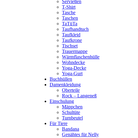
Servietten
T-Shirt
Tasche
Taschen
TaTüTa
Taufhandtuch
Taufkleid
Taufkrone
Tischset
Trauermappe
Wärmflaschenhülle
Wohndecke
Yoga-Decke
Yoga-Gurt
Buchhüllen
Damenkleidung
Oberteile
Rock – Langeneß
Einschulung
Mäppchen
Schultüte
Turnbeutel
Für Tiere
Bandana
Genähtes für Nelly