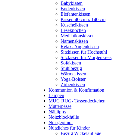
Babykissen
Bodenkissen
Elefantenkissen
Kissen 40 cm x 140 cm
Kuschelkissen
Leseknochen
Meditationskissen
Namenskissen
Relax- Augenkissen
Sitzkissen für Hochstuhl
Sitzkissen für Morgenkreis
Sofakissen
Stuhlbezug
Wärmekissen
Yoga-Bolster
Zirbenkissen
Kommunion & Konfirmation
Lampen
MUG RUG- Tassendeckchen
Mutterpässe
Nähtipps
Noitzblockhülle
Nur gepimpt
Nützliches für Kinder
Bezug Wickelauflage