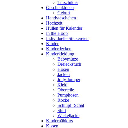
Türschilder
Geschenkideen
Geburt
Handytäschchen
Hochzeit
Hüllen für Kalender
In the Hoop
Individuelle Stickereien
Kinder
Kinderdecken
Kinderkleidung
Babymütze
Dreieckstuch
Hosen
Jacken
Jolly Jumper
Kleid
Oberteile
Pumphosen
Röcke
Schlupf- Schal
Shirt
Wickeljacke
Kindernähkurs
Kissen