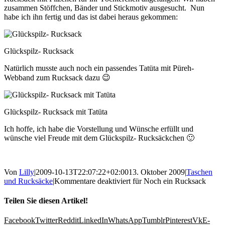
zusammen Stöffchen, Bänder und Stickmotiv ausgesucht. Nun
habe ich ihn fertig und das ist dabei heraus gekommen:
Glückspilz- Rucksack
Natürlich musste auch noch ein passendes Tatüta mit Püreh-
Webband zum Rucksack dazu 😉
Glückspilz- Rucksack mit Tatüta
Ich hoffe, ich habe die Vorstellung und Wünsche erfüllt und
wünsche viel Freude mit dem Glückspilz- Rucksäckchen 🙂
Von
Lilly
|
2009-10-13T22:07:22+02:00
13. Oktober 2009
|
Taschen
und Rucksäcke
|
Kommentare deaktiviert
für Noch ein Rucksack
Teilen Sie diesen Artikel!
Facebook
Twitter
Reddit
LinkedIn
WhatsApp
Tumblr
Pinterest
Vk
E-