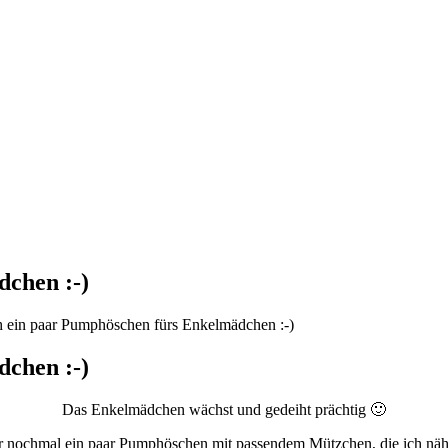
chen :-)
 ein paar Pumphöschen fürs Enkelmädchen :-)
chen :-)
Das Enkelmädchen wächst und gedeiht prächtig 🙂
r nochmal ein paar Pumphöschen mit passendem Mützchen, die ich näh