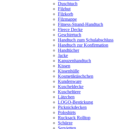
Duschtuch
Filzhut
Filzkorb
Filzmappe
Fitness-Strand-Handtuch
Fleece Decke
Geschirrtuch
Handtuch zum Schulabschluss
Handtuch zur Konfirmation
Handtücher
Jacke
Kapuzenhandtuch
Kissen
Kissenhülle
Kosmetiktäschchen
Kundenware
Kuscheldecke
Kuscheltiere
Lätzchen
LOGO-Bestickung
Picknickdecken
Poloshirts
Rucksack Rolltop
Schürze
Servietten