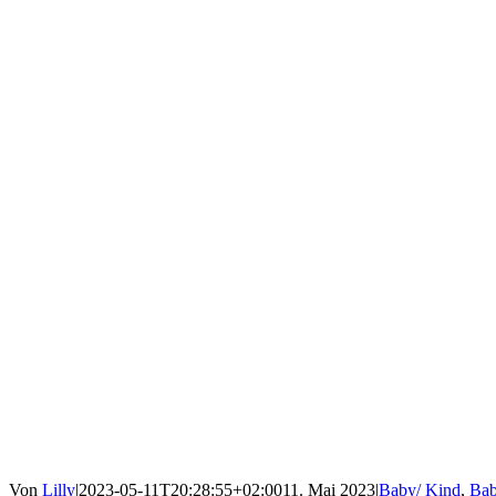
Von
Lilly
|
2023-05-11T20:28:55+02:00
11. Mai 2023
|
Baby/ Kind
,
Bab