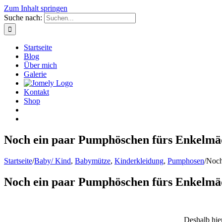
Zum Inhalt springen
Suche nach:
Startseite
Blog
Über mich
Galerie
Kontakt
Shop
Noch ein paar Pumphöschen fürs Enkelmäd
Startseite
/
Baby/ Kind
,
Babymütze
,
Kinderkleidung
,
Pumphosen
/
Noch
Noch ein paar Pumphöschen fürs Enkelmäd
Deshalb hie