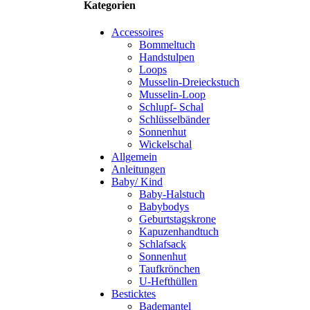
Kategorien
Accessoires
Bommeltuch
Handstulpen
Loops
Musselin-Dreieckstuch
Musselin-Loop
Schlupf- Schal
Schlüsselbänder
Sonnenhut
Wickelschal
Allgemein
Anleitungen
Baby/ Kind
Baby-Halstuch
Babybodys
Geburtstagskrone
Kapuzenhandtuch
Schlafsack
Sonnenhut
Taufkrönchen
U-Hefthüllen
Besticktes
Bademantel