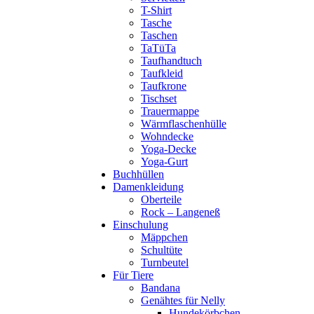
T-Shirt
Tasche
Taschen
TaTüTa
Taufhandtuch
Taufkleid
Taufkrone
Tischset
Trauermappe
Wärmflaschenhülle
Wohndecke
Yoga-Decke
Yoga-Gurt
Buchhüllen
Damenkleidung
Oberteile
Rock – Langeneß
Einschulung
Mäppchen
Schultüte
Turnbeutel
Für Tiere
Bandana
Genähtes für Nelly
Hundekörbchen