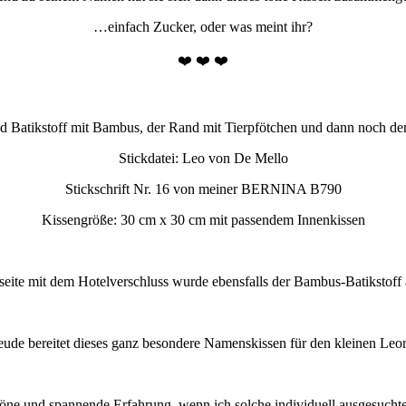
…einfach Zucker, oder was meint ihr?
❤️ ❤️ ❤️
nd Batikstoff mit Bambus, der Rand mit Tierpfötchen und dann noch der
Stickdatei: Leo von De Mello
Stickschrift Nr. 16 von meiner BERNINA B790
Kissengröße: 30 cm x 30 cm mit passendem Innenkissen
seite mit dem Hotelverschluss wurde ebensfalls der Bambus-Batikstof
reude bereitet dieses ganz besondere Namenskissen für den kleinen Leo
höne und spannende Erfahrung, wenn ich solche individuell ausgesucht