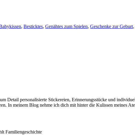
Babykissen
,
Besticktes
,
Genähtes zum Spielen
,
Geschenke zur Geburt
e zum Detail personalisierte Stickereien, Erinnerungsstücke und individ
en. In meinem Blog nehme ich dich mit hinter die Kulissen meines Ate