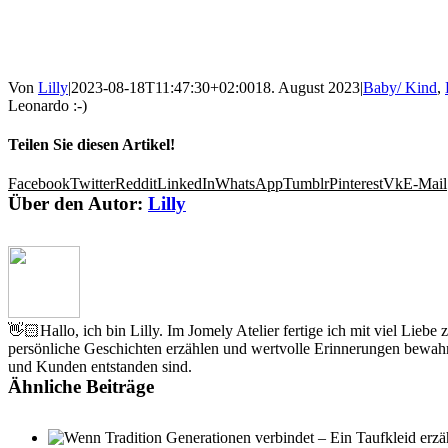
Von
Lilly
|
2023-08-18T11:47:30+02:00
18. August 2023
|
Baby/ Kind
,
Leonardo :-)
Teilen Sie diesen Artikel!
Facebook
Twitter
Reddit
LinkedIn
WhatsApp
Tumblr
Pinterest
Vk
E-Mail
Über den Autor:
Lilly
👋🏻Hallo, ich bin Lilly. Im Jomely Atelier fertige ich mit viel Lieb
persönliche Geschichten erzählen und wertvolle Erinnerungen bewahr
und Kunden entstanden sind.
Ähnliche Beiträge