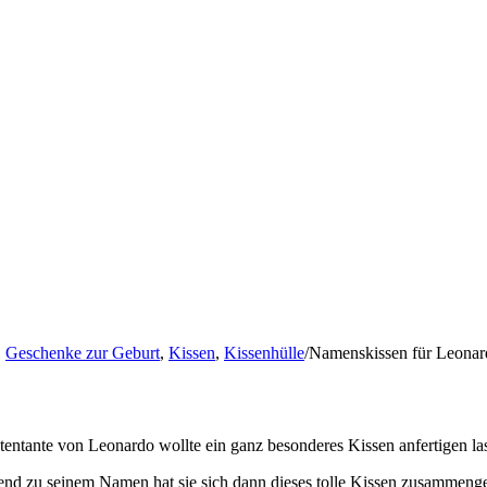
,
Geschenke zur Geburt
,
Kissen
,
Kissenhülle
/
Namenskissen für Leonard
tentante von Leonardo wollte ein ganz besonderes Kissen anfertigen la
end zu seinem Namen hat sie sich dann dieses tolle Kissen zusammenges