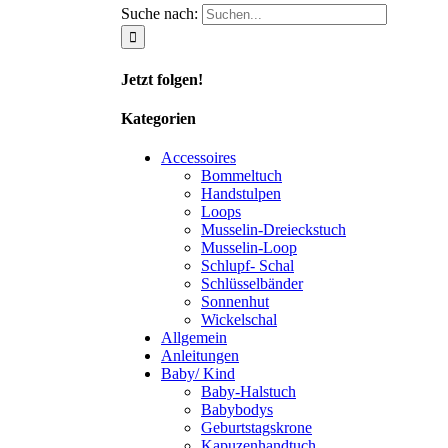
Suche nach:
Jetzt folgen!
Kategorien
Accessoires
Bommeltuch
Handstulpen
Loops
Musselin-Dreieckstuch
Musselin-Loop
Schlupf- Schal
Schlüsselbänder
Sonnenhut
Wickelschal
Allgemein
Anleitungen
Baby/ Kind
Baby-Halstuch
Babybodys
Geburtstagskrone
Kapuzenhandtuch