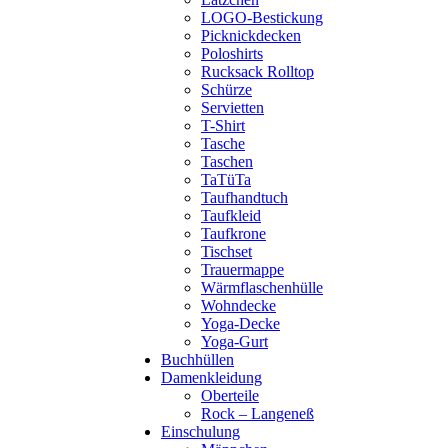
LOGO-Bestickung
Picknickdecken
Poloshirts
Rucksack Rolltop
Schürze
Servietten
T-Shirt
Tasche
Taschen
TaTüTa
Taufhandtuch
Taufkleid
Taufkrone
Tischset
Trauermappe
Wärmflaschenhülle
Wohndecke
Yoga-Decke
Yoga-Gurt
Buchhüllen
Damenkleidung
Oberteile
Rock – Langeneß
Einschulung