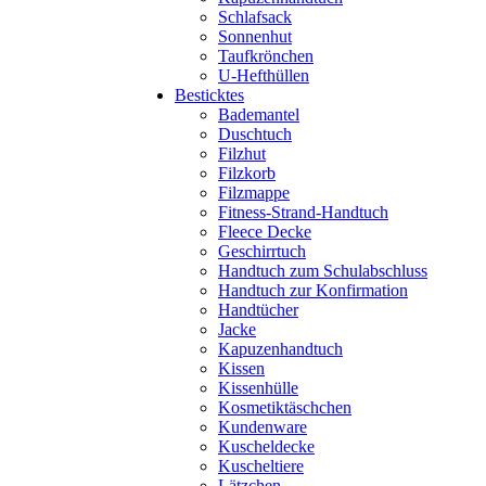
Schlafsack
Sonnenhut
Taufkrönchen
U-Hefthüllen
Besticktes
Bademantel
Duschtuch
Filzhut
Filzkorb
Filzmappe
Fitness-Strand-Handtuch
Fleece Decke
Geschirrtuch
Handtuch zum Schulabschluss
Handtuch zur Konfirmation
Handtücher
Jacke
Kapuzenhandtuch
Kissen
Kissenhülle
Kosmetiktäschchen
Kundenware
Kuscheldecke
Kuscheltiere
Lätzchen