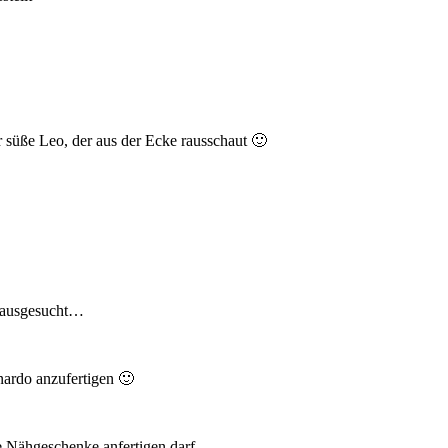
 süße Leo, der aus der Ecke rausschaut 🙂
f ausgesucht…
nardo anzufertigen 🙂
e Nähgeschenke anfertigen darf.