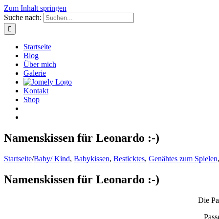
Zum Inhalt springen
Suche nach:
Startseite
Blog
Über mich
Galerie
Kontakt
Shop
Namenskissen für Leonardo :-)
Startseite
/
Baby/ Kind
,
Babykissen
,
Besticktes
,
Genähtes zum Spielen
Namenskissen für Leonardo :-)
Die Pa
Pass