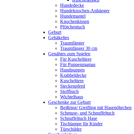
Hundedecke
Hundeknochen-Anhänger
Hundemantel
Knochenkissen
Pfötchentuch
Geburt
Gehäkeltes
Traumfänger
Traumfänger 30 cm
Genähtes zum Spielen
Für Kuscheltiere
Für Puppenmamas
Handpuppen
Krabbeldecke
Kuscheltiere
Steckenpferd
Stoffbuch
Wichtelhaus
Geschenke zur Geburt
Beißring/ Greifling mit Hasenöhrchen
Schmuse- und Schnuffeltuch
Schnuffeltuch Hase
Tischlampe für Kinder
Türschilder