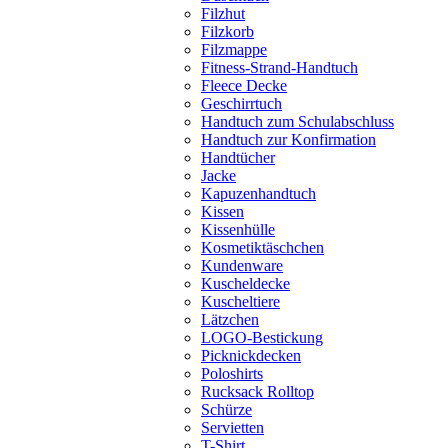
Filzhut
Filzkorb
Filzmappe
Fitness-Strand-Handtuch
Fleece Decke
Geschirrtuch
Handtuch zum Schulabschluss
Handtuch zur Konfirmation
Handtücher
Jacke
Kapuzenhandtuch
Kissen
Kissenhülle
Kosmetiktäschchen
Kundenware
Kuscheldecke
Kuscheltiere
Lätzchen
LOGO-Bestickung
Picknickdecken
Poloshirts
Rucksack Rolltop
Schürze
Servietten
T-Shirt