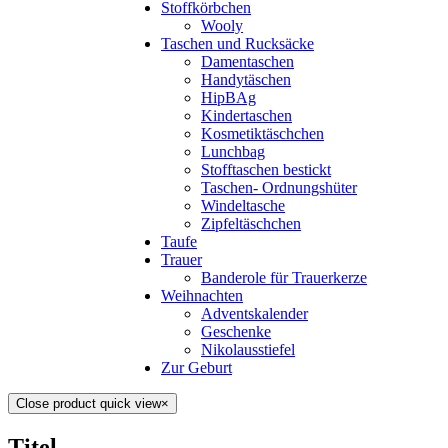
Stoffkörbchen
Wooly
Taschen und Rucksäcke
Damentaschen
Handytäschen
HipBAg
Kindertaschen
Kosmetiktäschchen
Lunchbag
Stofftaschen bestickt
Taschen- Ordnungshüter
Windeltasche
Zipfeltäschchen
Taufe
Trauer
Banderole für Trauerkerze
Weihnachten
Adventskalender
Geschenke
Nikolausstiefel
Zur Geburt
Close product quick view
×
Titel