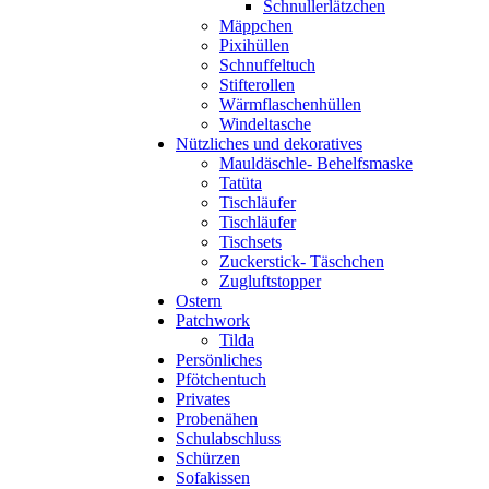
Schnullerlätzchen
Mäppchen
Pixihüllen
Schnuffeltuch
Stifterollen
Wärmflaschenhüllen
Windeltasche
Nützliches und dekoratives
Mauldäschle- Behelfsmaske
Tatüta
Tischläufer
Tischläufer
Tischsets
Zuckerstick- Täschchen
Zugluftstopper
Ostern
Patchwork
Tilda
Persönliches
Pfötchentuch
Privates
Probenähen
Schulabschluss
Schürzen
Sofakissen