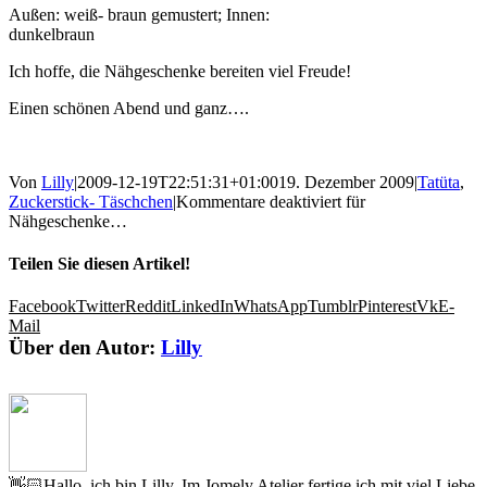
Außen: weiß- braun gemustert; Innen:
dunkelbraun
Ich hoffe, die Nähgeschenke bereiten viel Freude!
Einen schönen Abend und ganz….
Von
Lilly
|
2009-12-19T22:51:31+01:00
19. Dezember 2009
|
Tatüta
,
Zuckerstick- Täschchen
|
Kommentare deaktiviert
für
Nähgeschenke…
Teilen Sie diesen Artikel!
Facebook
Twitter
Reddit
LinkedIn
WhatsApp
Tumblr
Pinterest
Vk
E-
Mail
Über den Autor:
Lilly
👋🏻Hallo, ich bin Lilly. Im Jomely Atelier fertige ich mit viel Liebe