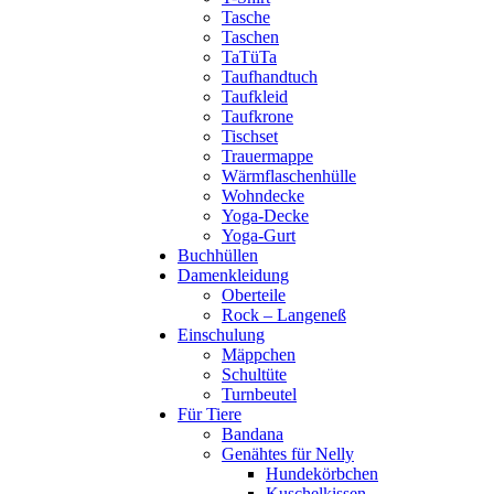
Tasche
Taschen
TaTüTa
Taufhandtuch
Taufkleid
Taufkrone
Tischset
Trauermappe
Wärmflaschenhülle
Wohndecke
Yoga-Decke
Yoga-Gurt
Buchhüllen
Damenkleidung
Oberteile
Rock – Langeneß
Einschulung
Mäppchen
Schultüte
Turnbeutel
Für Tiere
Bandana
Genähtes für Nelly
Hundekörbchen
Kuschelkissen