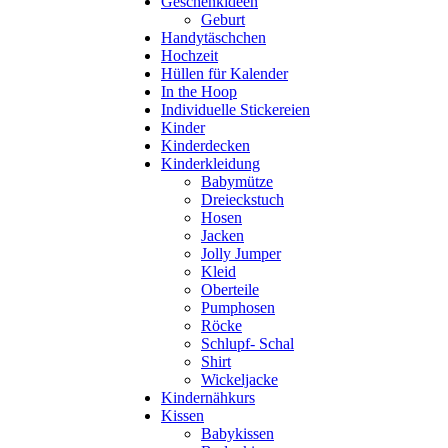
Geschenkideen
Geburt
Handytäschchen
Hochzeit
Hüllen für Kalender
In the Hoop
Individuelle Stickereien
Kinder
Kinderdecken
Kinderkleidung
Babymütze
Dreieckstuch
Hosen
Jacken
Jolly Jumper
Kleid
Oberteile
Pumphosen
Röcke
Schlupf- Schal
Shirt
Wickeljacke
Kindernähkurs
Kissen
Babykissen