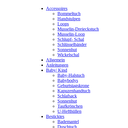
Accessoires
Bommeltuch
Handstulpen
Loops
Musselin-Dreieckstuch
Musselin-Loop
Schlupf- Schal
Schlüsselbänder
Sonnenhut
Wickelschal
Allgemein
Anleitungen
Baby/ Kind
Baby-Halstuch
Babybodys
Geburtstagskrone
Kapuzenhandtuch
Schlafsack
Sonnenhut
Taufkrönchen
U-Hefthüllen
Besticktes
Bademantel
Duschtuch