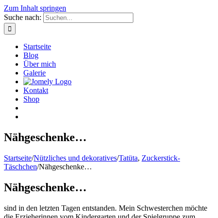
Zum Inhalt springen
Suche nach:
Startseite
Blog
Über mich
Galerie
Kontakt
Shop
Nähgeschenke…
Startseite
/
Nützliches und dekoratives
/
Tatüta
,
Zuckerstick-
Täschchen
/
Nähgeschenke…
Nähgeschenke…
sind in den letzten Tagen entstanden. Mein Schwesterchen möchte
die Erzieherinnen vom Kindergarten und der Spielgruppe zum