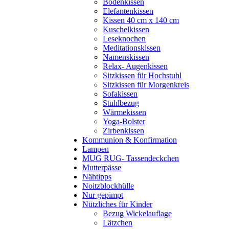
Bodenkissen
Elefantenkissen
Kissen 40 cm x 140 cm
Kuschelkissen
Leseknochen
Meditationskissen
Namenskissen
Relax- Augenkissen
Sitzkissen für Hochstuhl
Sitzkissen für Morgenkreis
Sofakissen
Stuhlbezug
Wärmekissen
Yoga-Bolster
Zirbenkissen
Kommunion & Konfirmation
Lampen
MUG RUG- Tassendeckchen
Mutterpässe
Nähtipps
Noitzblockhülle
Nur gepimpt
Nützliches für Kinder
Bezug Wickelauflage
Lätzchen