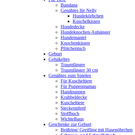
Bandana
Genähtes für Nelly
Hundekörbchen
Kuschelkissen
Hundedecke
Hundeknochen-Anhänger
Hundemantel
Knochenkissen
Pfötchentuch
Geburt
Gehäkeltes
Traumfänger
Traumfänger 30 cm
Genähtes zum Spielen
Für Kuscheltiere
Für Puppenmamas
Handpuppen
Krabbeldecke
Kuscheltiere
Steckenpferd
Stoffbuch
Wichtelhaus
Geschenke zur Geburt
Beißring/ Greifling mit Hasenöhrchen