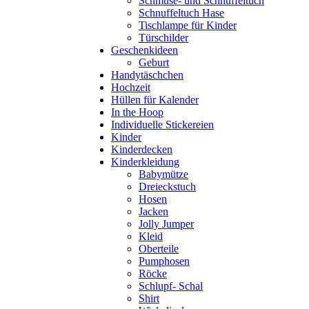
Schmuse- und Schnuffeltuch
Schnuffeltuch Hase
Tischlampe für Kinder
Türschilder
Geschenkideen
Geburt
Handytäschchen
Hochzeit
Hüllen für Kalender
In the Hoop
Individuelle Stickereien
Kinder
Kinderdecken
Kinderkleidung
Babymütze
Dreieckstuch
Hosen
Jacken
Jolly Jumper
Kleid
Oberteile
Pumphosen
Röcke
Schlupf- Schal
Shirt