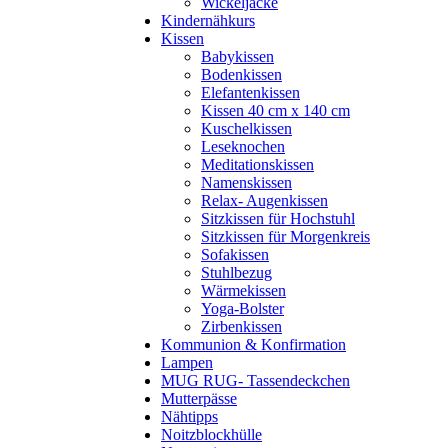
Wickeljacke
Kindernähkurs
Kissen
Babykissen
Bodenkissen
Elefantenkissen
Kissen 40 cm x 140 cm
Kuschelkissen
Leseknochen
Meditationskissen
Namenskissen
Relax- Augenkissen
Sitzkissen für Hochstuhl
Sitzkissen für Morgenkreis
Sofakissen
Stuhlbezug
Wärmekissen
Yoga-Bolster
Zirbenkissen
Kommunion & Konfirmation
Lampen
MUG RUG- Tassendeckchen
Mutterpässe
Nähtipps
Noitzblockhülle