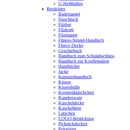
U-Hefthüllen
Besticktes
Bademantel
Duschtuch
Filzhut
Filzkorb
Filzmappe
Fitness-Strand-Handtuch
Fleece Decke
Geschirrtuch
Handtuch zum Schulabschluss
Handtuch zur Konfirmation
Handtücher
Jacke
Kapuzenhandtuch
Kissen
Kissenhülle
Kosmetiktäschchen
Kundenware
Kuscheldecke
Kuscheltiere
Lätzchen
LOGO-Bestickung
Picknickdecken
Poloshirts