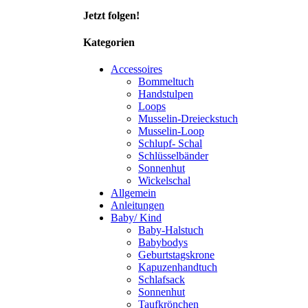
Jetzt folgen!
Kategorien
Accessoires
Bommeltuch
Handstulpen
Loops
Musselin-Dreieckstuch
Musselin-Loop
Schlupf- Schal
Schlüsselbänder
Sonnenhut
Wickelschal
Allgemein
Anleitungen
Baby/ Kind
Baby-Halstuch
Babybodys
Geburtstagskrone
Kapuzenhandtuch
Schlafsack
Sonnenhut
Taufkrönchen