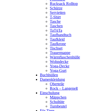
Rucksack Rolltop
Schürze
Servietten
T-Shirt
Tasche
Taschen
TaTüTa
Taufhandtuch
Taufkleid
Taufkrone
Tischset
Trauermappe
Wärmflaschenhülle
Wohndecke
Yoga-Decke
Yoga-Gurt
Buchhüllen
Damenkleidung
Oberteile
Rock – Langeneß
Einschulung
Mäppchen
Schultüte
Turnbeutel
Für Tiere