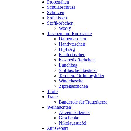
Probenähen
Schulabschluss
Schürzen
Sofakissen
Stoffkörbchen
Wooly
Taschen und Rucksäcke
Damentaschen
Handytäschen
HipBAg
Kindertaschen
Kosmetiktäschchen
Lunchbag
Stofftaschen bestickt
Taschen- Ordnungshüter
Windeltasche
Zipfeltäschchen
Taufe
Trauer
Banderole für Trauerkerze
Weihnachten
Adventskalender
Geschenke
Nikolausstiefel
Zur Geburt