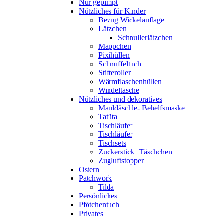
Nur gepimpt
Nützliches für Kinder
Bezug Wickelauflage
Lätzchen
Schnullerlätzchen
Mäppchen
Pixihüllen
Schnuffeltuch
Stifterollen
Wärmflaschenhüllen
Windeltasche
Nützliches und dekoratives
Mauldäschle- Behelfsmaske
Tatüta
Tischläufer
Tischläufer
Tischsets
Zuckerstick- Täschchen
Zugluftstopper
Ostern
Patchwork
Tilda
Persönliches
Pfötchentuch
Privates