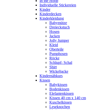
In the Hoop
Individuelle Stickereien
Kinder
Kinderdecken
Kinderkleidung
Babymütze
Dreieckstuch
Hosen
Jacken
Jolly Jumper
Kleid
Oberteile
Pumphosen
Röcke
Schlupf- Schal
Shirt
Wickeljacke
Kindernähkurs
Kissen
Babykissen
Bodenkissen
Elefantenkissen
Kissen 40 cm x 140 cm
Kuschelkissen
Leseknochen