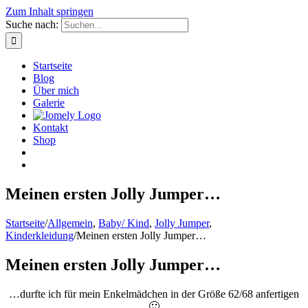
Zum Inhalt springen
Suche nach:
Startseite
Blog
Über mich
Galerie
Kontakt
Shop
Meinen ersten Jolly Jumper…
Startseite
/
Allgemein
,
Baby/ Kind
,
Jolly Jumper
,
Kinderkleidung
/
Meinen ersten Jolly Jumper…
Meinen ersten Jolly Jumper…
…durfte ich für mein Enkelmädchen in der Größe 62/68 anfertigen
🙂