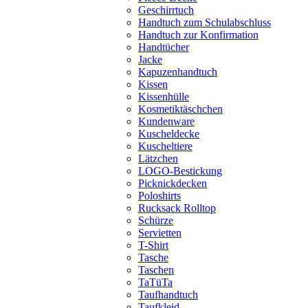
Geschirrtuch
Handtuch zum Schulabschluss
Handtuch zur Konfirmation
Handtücher
Jacke
Kapuzenhandtuch
Kissen
Kissenhülle
Kosmetiktäschchen
Kundenware
Kuscheldecke
Kuscheltiere
Lätzchen
LOGO-Bestickung
Picknickdecken
Poloshirts
Rucksack Rolltop
Schürze
Servietten
T-Shirt
Tasche
Taschen
TaTüTa
Taufhandtuch
Taufkleid