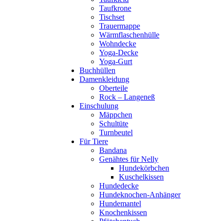
Taufkrone
Tischset
Trauermappe
Wärmflaschenhülle
Wohndecke
Yoga-Decke
Yoga-Gurt
Buchhüllen
Damenkleidung
Oberteile
Rock – Langeneß
Einschulung
Mäppchen
Schultüte
Turnbeutel
Für Tiere
Bandana
Genähtes für Nelly
Hundekörbchen
Kuschelkissen
Hundedecke
Hundeknochen-Anhänger
Hundemantel
Knochenkissen