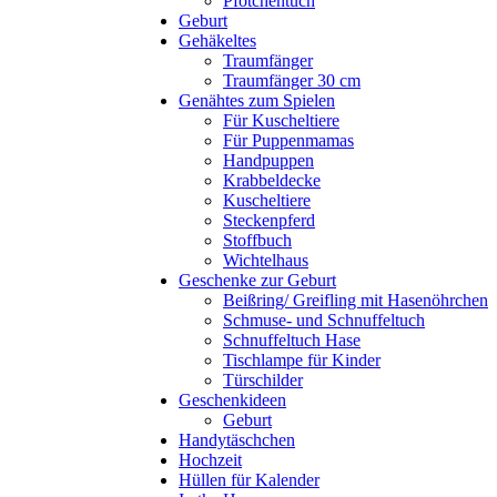
Pfötchentuch
Geburt
Gehäkeltes
Traumfänger
Traumfänger 30 cm
Genähtes zum Spielen
Für Kuscheltiere
Für Puppenmamas
Handpuppen
Krabbeldecke
Kuscheltiere
Steckenpferd
Stoffbuch
Wichtelhaus
Geschenke zur Geburt
Beißring/ Greifling mit Hasenöhrchen
Schmuse- und Schnuffeltuch
Schnuffeltuch Hase
Tischlampe für Kinder
Türschilder
Geschenkideen
Geburt
Handytäschchen
Hochzeit
Hüllen für Kalender