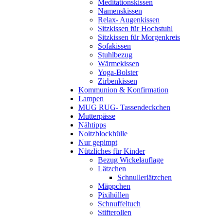
Meditationskissen
Namenskissen
Relax- Augenkissen
Sitzkissen für Hochstuhl
Sitzkissen für Morgenkreis
Sofakissen
Stuhlbezug
Wärmekissen
Yoga-Bolster
Zirbenkissen
Kommunion & Konfirmation
Lampen
MUG RUG- Tassendeckchen
Mutterpässe
Nähtipps
Noitzblockhülle
Nur gepimpt
Nützliches für Kinder
Bezug Wickelauflage
Lätzchen
Schnullerlätzchen
Mäppchen
Pixihüllen
Schnuffeltuch
Stifterollen