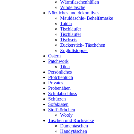
Wärmflaschenhüllen
Windeltasche
Nützliches und dekoratives
Mauldäschle- Behelfsmaske
Tatüta
Tischläufer
Tischläufer
Tischsets
Zuckerstick- Täschchen
Zugluftstopper
Ostern
Patchwork
Tilda
Persönliches
Pfötchentuch
Privates
Probenähen
Schulabschluss
Schürzen
Sofakissen
Stoffkörbchen
Wooly
Taschen und Rucksäcke
Damentaschen
Handytäschen