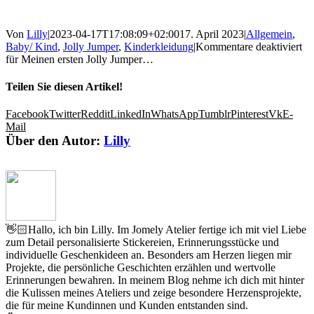
Von
Lilly
|
2023-04-17T17:08:09+02:00
17. April 2023
|
Allgemein
,
Baby/ Kind
,
Jolly Jumper
,
Kinderkleidung
|
Kommentare deaktiviert
für Meinen ersten Jolly Jumper…
Teilen Sie diesen Artikel!
Facebook
Twitter
Reddit
LinkedIn
WhatsApp
Tumblr
Pinterest
Vk
E-
Mail
Über den Autor:
Lilly
👋🏻Hallo, ich bin Lilly. Im Jomely Atelier fertige ich mit viel Liebe
zum Detail personalisierte Stickereien, Erinnerungsstücke und
individuelle Geschenkideen an. Besonders am Herzen liegen mir
Projekte, die persönliche Geschichten erzählen und wertvolle
Erinnerungen bewahren. In meinem Blog nehme ich dich mit hinter
die Kulissen meines Ateliers und zeige besondere Herzensprojekte,
die für meine Kundinnen und Kunden entstanden sind.