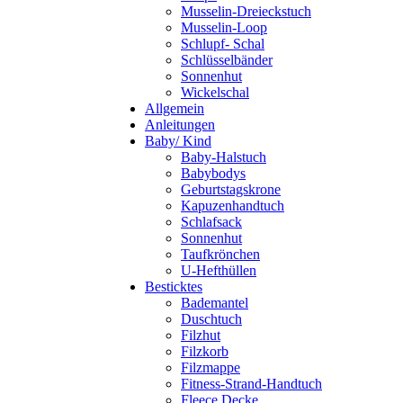
Musselin-Dreieckstuch
Musselin-Loop
Schlupf- Schal
Schlüsselbänder
Sonnenhut
Wickelschal
Allgemein
Anleitungen
Baby/ Kind
Baby-Halstuch
Babybodys
Geburtstagskrone
Kapuzenhandtuch
Schlafsack
Sonnenhut
Taufkrönchen
U-Hefthüllen
Besticktes
Bademantel
Duschtuch
Filzhut
Filzkorb
Filzmappe
Fitness-Strand-Handtuch
Fleece Decke