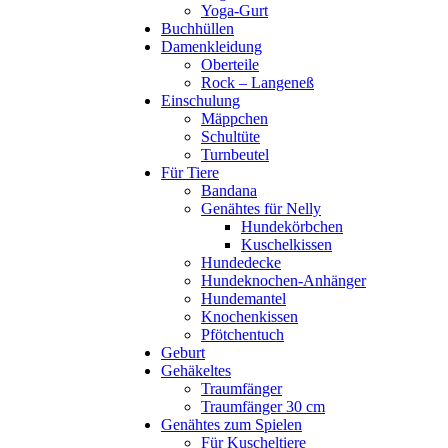
Yoga-Gurt
Buchhüllen
Damenkleidung
Oberteile
Rock – Langeneß
Einschulung
Mäppchen
Schultüte
Turnbeutel
Für Tiere
Bandana
Genähtes für Nelly
Hundekörbchen
Kuschelkissen
Hundedecke
Hundeknochen-Anhänger
Hundemantel
Knochenkissen
Pfötchentuch
Geburt
Gehäkeltes
Traumfänger
Traumfänger 30 cm
Genähtes zum Spielen
Für Kuscheltiere