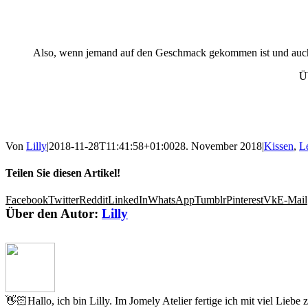
Also, wenn jemand auf den Geschmack gekommen ist und auch s
Ü
Von
Lilly
|
2018-11-28T11:41:58+01:00
28. November 2018
|
Kissen
,
L
Teilen Sie diesen Artikel!
Facebook
Twitter
Reddit
LinkedIn
WhatsApp
Tumblr
Pinterest
Vk
E-Mail
Über den Autor:
Lilly
👋🏻Hallo, ich bin Lilly. Im Jomely Atelier fertige ich mit viel Lieb