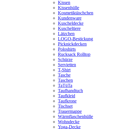
Kissen
Kissenhülle
Kosmetiktäschchen
Kundenware
Kuscheldecke
Kuscheltiere
Lätzchen
LOGO-Bestickung
Picknickdecken
Poloshirts
Rucksack Rolltop
Schürze
Servietten
T-Shirt
Tasche
Taschen
TaTüTa
Taufhandtuch
Taufkleid
Taufkrone
Tischset
Trauermappe
Wärmflaschenhülle
Wohndecke
Yoga-Decke