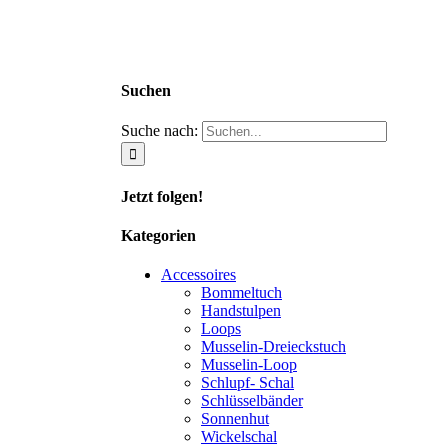
Suchen
Suche nach:
Jetzt folgen!
Kategorien
Accessoires
Bommeltuch
Handstulpen
Loops
Musselin-Dreieckstuch
Musselin-Loop
Schlupf- Schal
Schlüsselbänder
Sonnenhut
Wickelschal