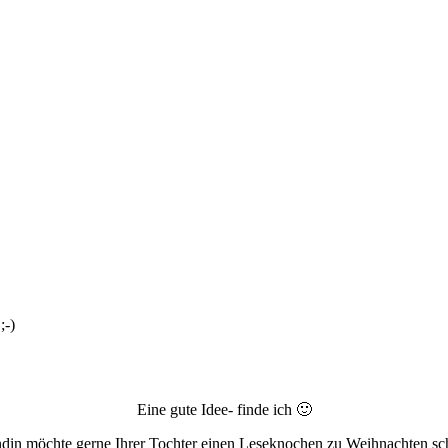
;-)
Eine gute Idee- finde ich 🙂
din möchte gerne Ihrer Tochter einen Leseknochen zu Weihnachten 