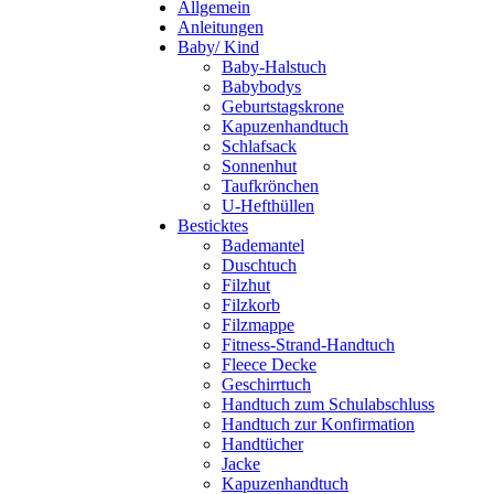
Allgemein
Anleitungen
Baby/ Kind
Baby-Halstuch
Babybodys
Geburtstagskrone
Kapuzenhandtuch
Schlafsack
Sonnenhut
Taufkrönchen
U-Hefthüllen
Besticktes
Bademantel
Duschtuch
Filzhut
Filzkorb
Filzmappe
Fitness-Strand-Handtuch
Fleece Decke
Geschirrtuch
Handtuch zum Schulabschluss
Handtuch zur Konfirmation
Handtücher
Jacke
Kapuzenhandtuch