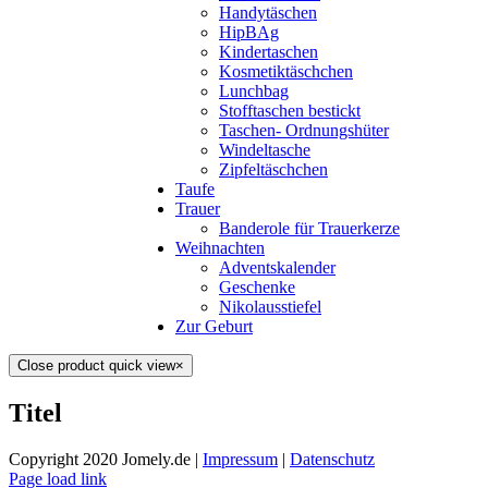
Handytäschen
HipBAg
Kindertaschen
Kosmetiktäschchen
Lunchbag
Stofftaschen bestickt
Taschen- Ordnungshüter
Windeltasche
Zipfeltäschchen
Taufe
Trauer
Banderole für Trauerkerze
Weihnachten
Adventskalender
Geschenke
Nikolausstiefel
Zur Geburt
Close product quick view
×
Titel
Copyright 2020 Jomely.de |
Impressum
|
Datenschutz
Page load link