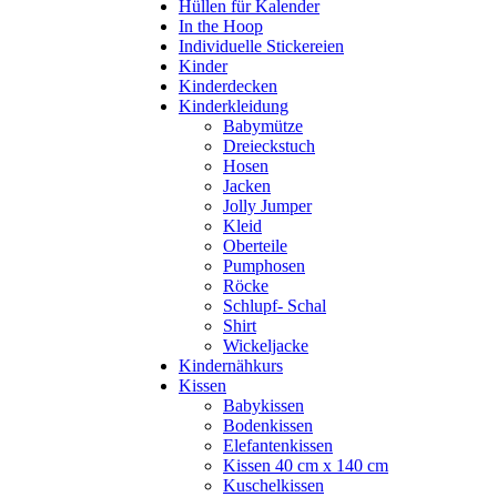
Hüllen für Kalender
In the Hoop
Individuelle Stickereien
Kinder
Kinderdecken
Kinderkleidung
Babymütze
Dreieckstuch
Hosen
Jacken
Jolly Jumper
Kleid
Oberteile
Pumphosen
Röcke
Schlupf- Schal
Shirt
Wickeljacke
Kindernähkurs
Kissen
Babykissen
Bodenkissen
Elefantenkissen
Kissen 40 cm x 140 cm
Kuschelkissen