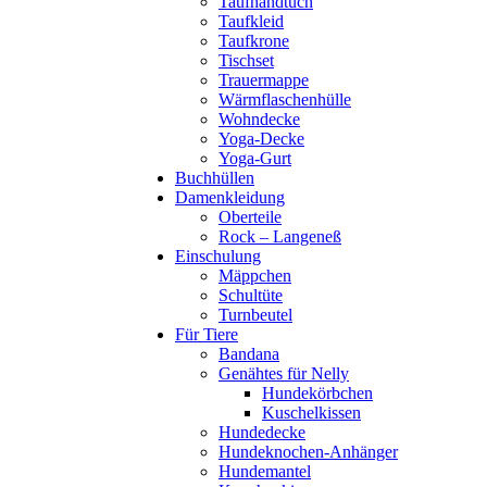
Taufhandtuch
Taufkleid
Taufkrone
Tischset
Trauermappe
Wärmflaschenhülle
Wohndecke
Yoga-Decke
Yoga-Gurt
Buchhüllen
Damenkleidung
Oberteile
Rock – Langeneß
Einschulung
Mäppchen
Schultüte
Turnbeutel
Für Tiere
Bandana
Genähtes für Nelly
Hundekörbchen
Kuschelkissen
Hundedecke
Hundeknochen-Anhänger
Hundemantel