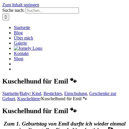
Zum Inhalt springen
Suche nach:
Startseite
Blog
Über mich
Galerie
Kontakt
Shop
Kuschelhund für Emil 🐾
Startseite
/
Baby/ Kind
,
Besticktes
,
Einschulung
,
Geschenke zur
Geburt
,
Kuscheltiere
/
Kuschelhund für Emil 🐾
Kuschelhund für Emil 🐾
Zum 1. Geburtstag von Emil durfte ich wieder einmal