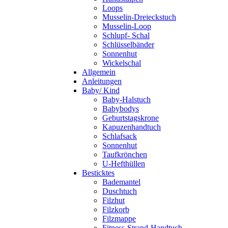
Loops
Musselin-Dreieckstuch
Musselin-Loop
Schlupf- Schal
Schlüsselbänder
Sonnenhut
Wickelschal
Allgemein
Anleitungen
Baby/ Kind
Baby-Halstuch
Babybodys
Geburtstagskrone
Kapuzenhandtuch
Schlafsack
Sonnenhut
Taufkrönchen
U-Hefthüllen
Besticktes
Bademantel
Duschtuch
Filzhut
Filzkorb
Filzmappe
Fitness-Strand-Handtuch