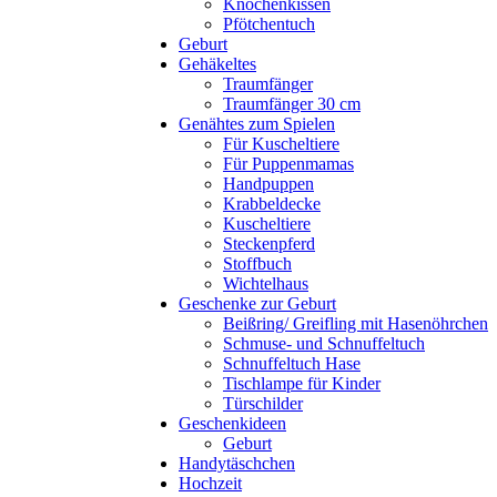
Knochenkissen
Pfötchentuch
Geburt
Gehäkeltes
Traumfänger
Traumfänger 30 cm
Genähtes zum Spielen
Für Kuscheltiere
Für Puppenmamas
Handpuppen
Krabbeldecke
Kuscheltiere
Steckenpferd
Stoffbuch
Wichtelhaus
Geschenke zur Geburt
Beißring/ Greifling mit Hasenöhrchen
Schmuse- und Schnuffeltuch
Schnuffeltuch Hase
Tischlampe für Kinder
Türschilder
Geschenkideen
Geburt
Handytäschchen
Hochzeit