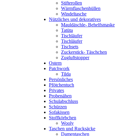
Stifterollen
Wärmflaschenhüllen
Windeltasche
Nützliches und dekoratives
Mauldäschle- Behelfsmaske
Tatüta
Tischläufer
Tischläufer
Tischsets
Zuckerstick- Täschchen
Zugluftstopper
Ostern
Patchwork
Tilda
Persönliches
Pfötchentuch
Privates
Probenähen
Schulabschluss
Schürzen
Sofakissen
Stoffkörbchen
Wooly
Taschen und Rucksäcke
Damentaschen