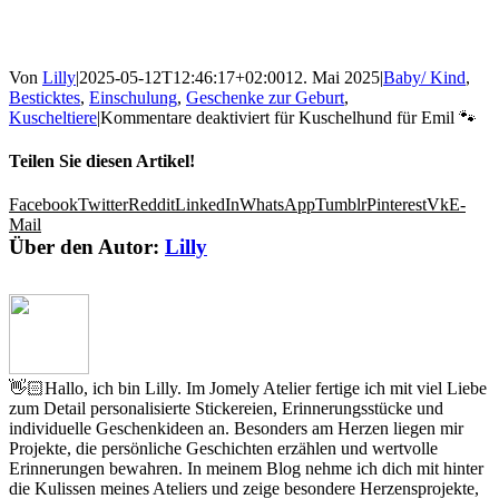
Von
Lilly
|
2025-05-12T12:46:17+02:00
12. Mai 2025
|
Baby/ Kind
,
Besticktes
,
Einschulung
,
Geschenke zur Geburt
,
Kuscheltiere
|
Kommentare deaktiviert
für Kuschelhund für Emil 🐾
Teilen Sie diesen Artikel!
Facebook
Twitter
Reddit
LinkedIn
WhatsApp
Tumblr
Pinterest
Vk
E-
Mail
Über den Autor:
Lilly
👋🏻Hallo, ich bin Lilly. Im Jomely Atelier fertige ich mit viel Liebe
zum Detail personalisierte Stickereien, Erinnerungsstücke und
individuelle Geschenkideen an. Besonders am Herzen liegen mir
Projekte, die persönliche Geschichten erzählen und wertvolle
Erinnerungen bewahren. In meinem Blog nehme ich dich mit hinter
die Kulissen meines Ateliers und zeige besondere Herzensprojekte,