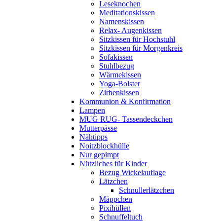
Leseknochen
Meditationskissen
Namenskissen
Relax- Augenkissen
Sitzkissen für Hochstuhl
Sitzkissen für Morgenkreis
Sofakissen
Stuhlbezug
Wärmekissen
Yoga-Bolster
Zirbenkissen
Kommunion & Konfirmation
Lampen
MUG RUG- Tassendeckchen
Mutterpässe
Nähtipps
Noitzblockhülle
Nur gepimpt
Nützliches für Kinder
Bezug Wickelauflage
Lätzchen
Schnullerlätzchen
Mäppchen
Pixihüllen
Schnuffeltuch