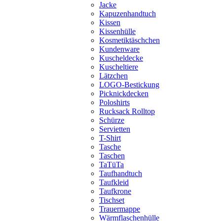
Jacke
Kapuzenhandtuch
Kissen
Kissenhülle
Kosmetiktäschchen
Kundenware
Kuscheldecke
Kuscheltiere
Lätzchen
LOGO-Bestickung
Picknickdecken
Poloshirts
Rucksack Rolltop
Schürze
Servietten
T-Shirt
Tasche
Taschen
TaTüTa
Taufhandtuch
Taufkleid
Taufkrone
Tischset
Trauermappe
Wärmflaschenhülle