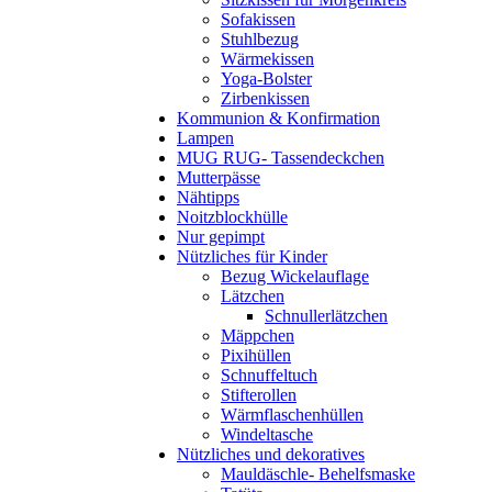
Sofakissen
Stuhlbezug
Wärmekissen
Yoga-Bolster
Zirbenkissen
Kommunion & Konfirmation
Lampen
MUG RUG- Tassendeckchen
Mutterpässe
Nähtipps
Noitzblockhülle
Nur gepimpt
Nützliches für Kinder
Bezug Wickelauflage
Lätzchen
Schnullerlätzchen
Mäppchen
Pixihüllen
Schnuffeltuch
Stifterollen
Wärmflaschenhüllen
Windeltasche
Nützliches und dekoratives
Mauldäschle- Behelfsmaske