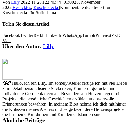
Von
Lilly
|
2022-11-28T22:46:44+01:00
28. November
2022
|
Besticktes
,
Kuscheldecke
|
Kommentare deaktiviert
für
Kuscheldecke für Sofie Luna
Teilen Sie diesen Artikel!
Facebook
Twitter
Reddit
LinkedIn
WhatsApp
Tumblr
Pinterest
Vk
E-
Mail
Über den Autor:
Lilly
👋🏻Hallo, ich bin Lilly. Im Jomely Atelier fertige ich mit viel Liebe
zum Detail personalisierte Stickereien, Erinnerungsstücke und
individuelle Geschenkideen an. Besonders am Herzen liegen mir
Projekte, die persönliche Geschichten erzählen und wertvolle
Erinnerungen bewahren. In meinem Blog nehme ich dich mit hinter
die Kulissen meines Ateliers und zeige besondere Herzensprojekte,
die für meine Kundinnen und Kunden entstanden sind.
Ähnliche Beiträge