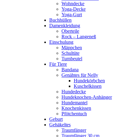
Wohndecke
Yoga-Decke
Yoga-Gurt
Buchhüllen
Damenkleidung
Oberteile
Rock – Langeneß
Einschulung
Mäppchen
Schultüte
Turnbeutel
Für Tiere
Bandana
Genähtes für Nelly
Hundekörbchen
Kuschelkissen
Hundedecke
Hundeknochen-Anhänger
Hundemantel
Knochenkissen
Pfötchentuch
Geburt
Gehäkeltes
Traumfänger
Traumfänger 30 cm