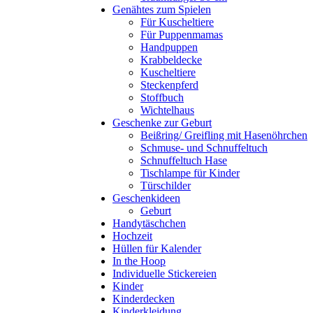
Genähtes zum Spielen
Für Kuscheltiere
Für Puppenmamas
Handpuppen
Krabbeldecke
Kuscheltiere
Steckenpferd
Stoffbuch
Wichtelhaus
Geschenke zur Geburt
Beißring/ Greifling mit Hasenöhrchen
Schmuse- und Schnuffeltuch
Schnuffeltuch Hase
Tischlampe für Kinder
Türschilder
Geschenkideen
Geburt
Handytäschchen
Hochzeit
Hüllen für Kalender
In the Hoop
Individuelle Stickereien
Kinder
Kinderdecken
Kinderkleidung