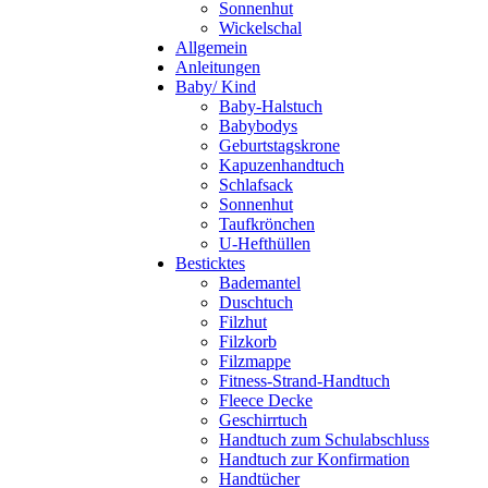
Sonnenhut
Wickelschal
Allgemein
Anleitungen
Baby/ Kind
Baby-Halstuch
Babybodys
Geburtstagskrone
Kapuzenhandtuch
Schlafsack
Sonnenhut
Taufkrönchen
U-Hefthüllen
Besticktes
Bademantel
Duschtuch
Filzhut
Filzkorb
Filzmappe
Fitness-Strand-Handtuch
Fleece Decke
Geschirrtuch
Handtuch zum Schulabschluss
Handtuch zur Konfirmation
Handtücher