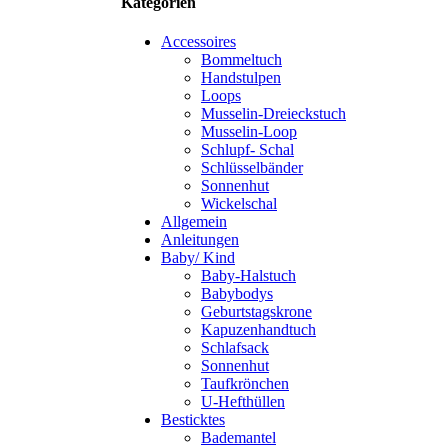
Kategorien
Accessoires
Bommeltuch
Handstulpen
Loops
Musselin-Dreieckstuch
Musselin-Loop
Schlupf- Schal
Schlüsselbänder
Sonnenhut
Wickelschal
Allgemein
Anleitungen
Baby/ Kind
Baby-Halstuch
Babybodys
Geburtstagskrone
Kapuzenhandtuch
Schlafsack
Sonnenhut
Taufkrönchen
U-Hefthüllen
Besticktes
Bademantel