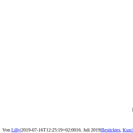
Von
Lilly
|
2019-07-16T12:25:19+02:00
16. Juli 2019
|
Besticktes
,
Kusc