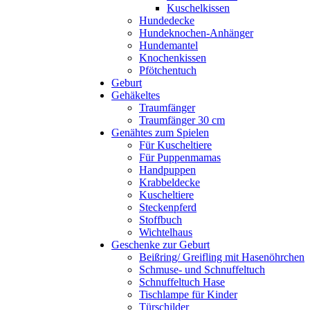
Kuschelkissen
Hundedecke
Hundeknochen-Anhänger
Hundemantel
Knochenkissen
Pfötchentuch
Geburt
Gehäkeltes
Traumfänger
Traumfänger 30 cm
Genähtes zum Spielen
Für Kuscheltiere
Für Puppenmamas
Handpuppen
Krabbeldecke
Kuscheltiere
Steckenpferd
Stoffbuch
Wichtelhaus
Geschenke zur Geburt
Beißring/ Greifling mit Hasenöhrchen
Schmuse- und Schnuffeltuch
Schnuffeltuch Hase
Tischlampe für Kinder
Türschilder