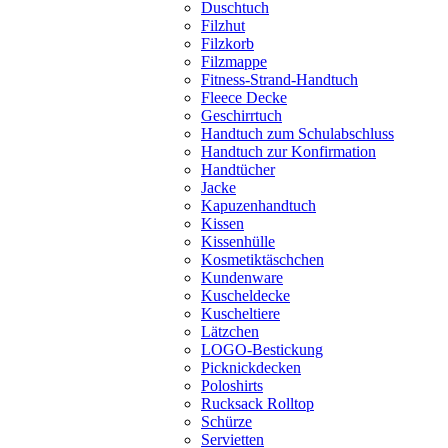
Duschtuch
Filzhut
Filzkorb
Filzmappe
Fitness-Strand-Handtuch
Fleece Decke
Geschirrtuch
Handtuch zum Schulabschluss
Handtuch zur Konfirmation
Handtücher
Jacke
Kapuzenhandtuch
Kissen
Kissenhülle
Kosmetiktäschchen
Kundenware
Kuscheldecke
Kuscheltiere
Lätzchen
LOGO-Bestickung
Picknickdecken
Poloshirts
Rucksack Rolltop
Schürze
Servietten