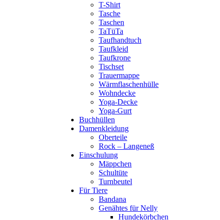
T-Shirt
Tasche
Taschen
TaTüTa
Taufhandtuch
Taufkleid
Taufkrone
Tischset
Trauermappe
Wärmflaschenhülle
Wohndecke
Yoga-Decke
Yoga-Gurt
Buchhüllen
Damenkleidung
Oberteile
Rock – Langeneß
Einschulung
Mäppchen
Schultüte
Turnbeutel
Für Tiere
Bandana
Genähtes für Nelly
Hundekörbchen