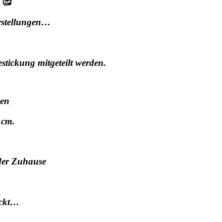
 🥰
rstellungen…
ickung mitgeteilt werden.
sen
 cm.
oder Zuhause
ickt…