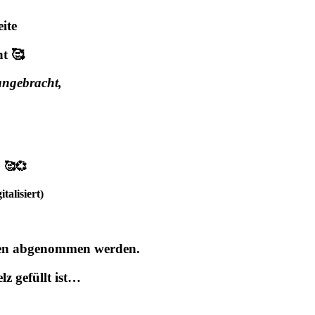
ite
ht 🥰
angebracht,
t 🥰💞
talisiert)
chen abgenommen werden.
z gefüllt ist…