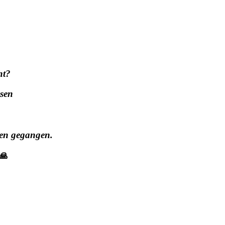
?
ht?
ssen
hen gegangen.
🙏