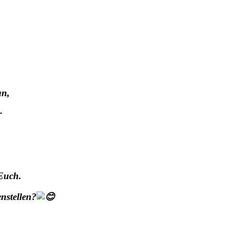
an,
r
Euch.
nstellen?