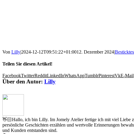
Von
Lilly
|
2024-12-12T09:51:22+01:00
12. Dezember 2024
|
Besticktes
Teilen Sie diesen Artikel!
Facebook
Twitter
Reddit
LinkedIn
WhatsApp
Tumblr
Pinterest
Vk
E-Mail
Über den Autor:
Lilly
👋🏻Hallo, ich bin Lilly. Im Jomely Atelier fertige ich mit viel Lieb
persönliche Geschichten erzählen und wertvolle Erinnerungen bewahr
und Kunden entstanden sind.