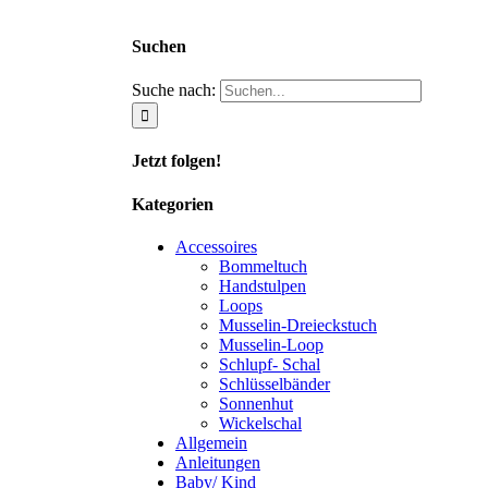
Suchen
Suche nach:
Jetzt folgen!
Kategorien
Accessoires
Bommeltuch
Handstulpen
Loops
Musselin-Dreieckstuch
Musselin-Loop
Schlupf- Schal
Schlüsselbänder
Sonnenhut
Wickelschal
Allgemein
Anleitungen
Baby/ Kind