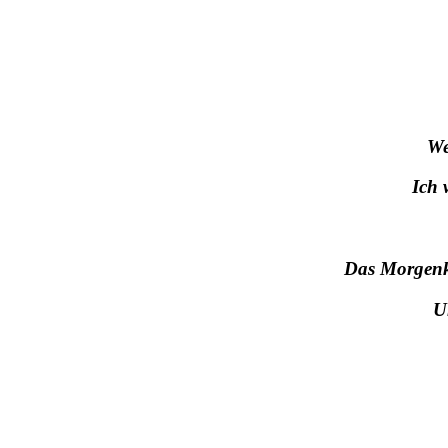
We
Ich 
Das Morgenkr
U