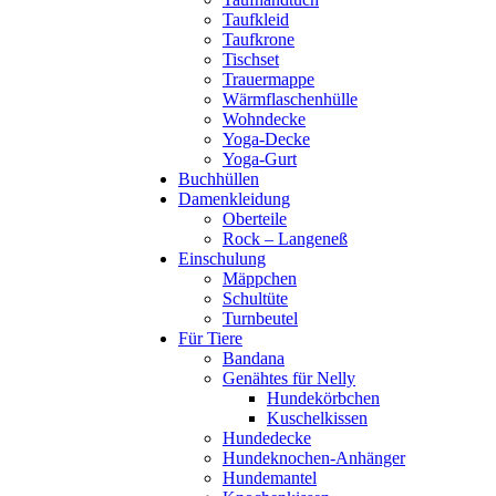
Taufkleid
Taufkrone
Tischset
Trauermappe
Wärmflaschenhülle
Wohndecke
Yoga-Decke
Yoga-Gurt
Buchhüllen
Damenkleidung
Oberteile
Rock – Langeneß
Einschulung
Mäppchen
Schultüte
Turnbeutel
Für Tiere
Bandana
Genähtes für Nelly
Hundekörbchen
Kuschelkissen
Hundedecke
Hundeknochen-Anhänger
Hundemantel