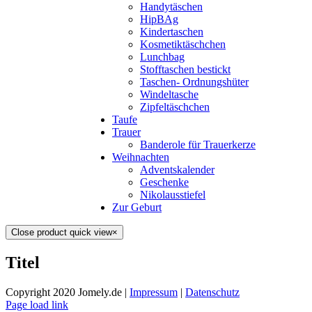
Handytäschen
HipBAg
Kindertaschen
Kosmetiktäschchen
Lunchbag
Stofftaschen bestickt
Taschen- Ordnungshüter
Windeltasche
Zipfeltäschchen
Taufe
Trauer
Banderole für Trauerkerze
Weihnachten
Adventskalender
Geschenke
Nikolausstiefel
Zur Geburt
Close product quick view
×
Titel
Copyright 2020 Jomely.de |
Impressum
|
Datenschutz
Page load link