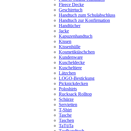
Fleece Decke
Geschirrtuch
Handtuch zum Schulabschluss
Handtuch zur Konfirmation
Handtücher
Jacke
Kapuzenhandtuch
Kissen
Kissenhülle
Kosmetiktäschchen
Kundenware
Kuscheldecke
Kuscheltiere
Lätzchen
LOGO-Bestickung
Picknickdecken
Poloshirts
Rucksack Rolltop
Schürze
Servietten
T-Shirt
Tasche
Taschen
TaTüTa
Taufhandtuch