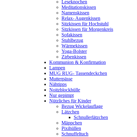
Leseknochen
Meditationskissen
Namenskissen
Relax- Augenkissen
Sitzkissen für Hochstuhl
Sitzkissen für Morgenkreis
Sofakissen
Stuhlbezug
Wärmekissen
Yoga-Bolster
Zirbenkissen
Kommunion & Konfirmation
Lampen
MUG RUG- Tassendeckchen
Mutterpässe
Nähtipps
Noitzblockhülle
Nur gepimpt
Nützliches für Kinder
Bezug Wickelauflage
Lätzchen
Schnullerlätzchen
Mäppchen
Pixihüllen
Schnuffeltuch