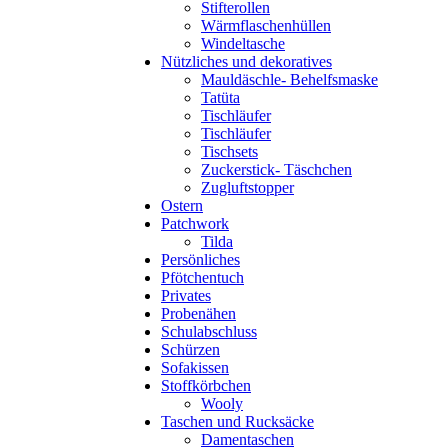
Stifterollen
Wärmflaschenhüllen
Windeltasche
Nützliches und dekoratives
Mauldäschle- Behelfsmaske
Tatüta
Tischläufer
Tischläufer
Tischsets
Zuckerstick- Täschchen
Zugluftstopper
Ostern
Patchwork
Tilda
Persönliches
Pfötchentuch
Privates
Probenähen
Schulabschluss
Schürzen
Sofakissen
Stoffkörbchen
Wooly
Taschen und Rucksäcke
Damentaschen