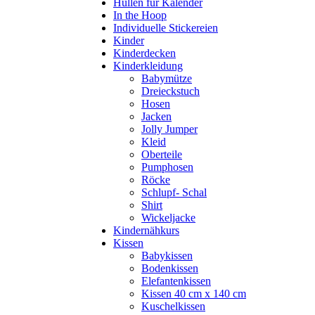
Hüllen für Kalender
In the Hoop
Individuelle Stickereien
Kinder
Kinderdecken
Kinderkleidung
Babymütze
Dreieckstuch
Hosen
Jacken
Jolly Jumper
Kleid
Oberteile
Pumphosen
Röcke
Schlupf- Schal
Shirt
Wickeljacke
Kindernähkurs
Kissen
Babykissen
Bodenkissen
Elefantenkissen
Kissen 40 cm x 140 cm
Kuschelkissen