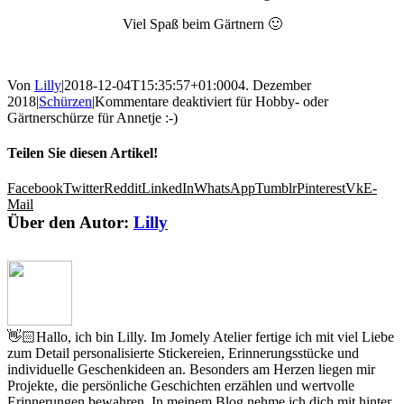
Viel Spaß beim Gärtnern 🙂
Von
Lilly
|
2018-12-04T15:35:57+01:00
04. Dezember
2018
|
Schürzen
|
Kommentare deaktiviert
für Hobby- oder
Gärtnerschürze für Annetje :-)
Teilen Sie diesen Artikel!
Facebook
Twitter
Reddit
LinkedIn
WhatsApp
Tumblr
Pinterest
Vk
E-
Mail
Über den Autor:
Lilly
👋🏻Hallo, ich bin Lilly. Im Jomely Atelier fertige ich mit viel Liebe
zum Detail personalisierte Stickereien, Erinnerungsstücke und
individuelle Geschenkideen an. Besonders am Herzen liegen mir
Projekte, die persönliche Geschichten erzählen und wertvolle
Erinnerungen bewahren. In meinem Blog nehme ich dich mit hinter