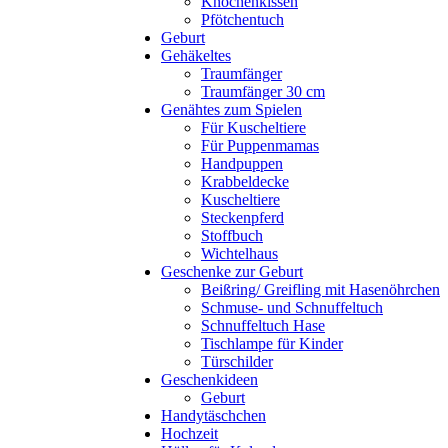
Knochenkissen
Pfötchentuch
Geburt
Gehäkeltes
Traumfänger
Traumfänger 30 cm
Genähtes zum Spielen
Für Kuscheltiere
Für Puppenmamas
Handpuppen
Krabbeldecke
Kuscheltiere
Steckenpferd
Stoffbuch
Wichtelhaus
Geschenke zur Geburt
Beißring/ Greifling mit Hasenöhrchen
Schmuse- und Schnuffeltuch
Schnuffeltuch Hase
Tischlampe für Kinder
Türschilder
Geschenkideen
Geburt
Handytäschchen
Hochzeit