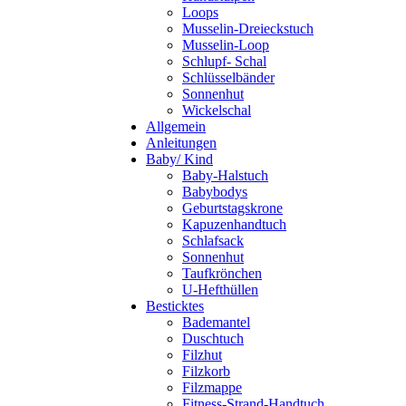
Loops
Musselin-Dreieckstuch
Musselin-Loop
Schlupf- Schal
Schlüsselbänder
Sonnenhut
Wickelschal
Allgemein
Anleitungen
Baby/ Kind
Baby-Halstuch
Babybodys
Geburtstagskrone
Kapuzenhandtuch
Schlafsack
Sonnenhut
Taufkrönchen
U-Hefthüllen
Besticktes
Bademantel
Duschtuch
Filzhut
Filzkorb
Filzmappe
Fitness-Strand-Handtuch