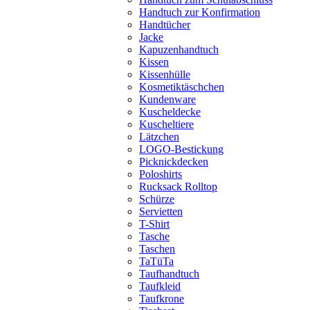
Handtuch zur Konfirmation
Handtücher
Jacke
Kapuzenhandtuch
Kissen
Kissenhülle
Kosmetiktäschchen
Kundenware
Kuscheldecke
Kuscheltiere
Lätzchen
LOGO-Bestickung
Picknickdecken
Poloshirts
Rucksack Rolltop
Schürze
Servietten
T-Shirt
Tasche
Taschen
TaTüTa
Taufhandtuch
Taufkleid
Taufkrone