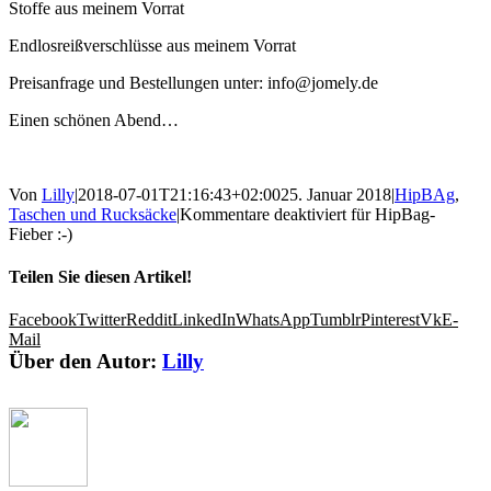
Stoffe aus meinem Vorrat
Endlosreißverschlüsse aus meinem Vorrat
Preisanfrage und Bestellungen unter: info@jomely.de
Einen schönen Abend…
Von
Lilly
|
2018-07-01T21:16:43+02:00
25. Januar 2018
|
HipBAg
,
Taschen und Rucksäcke
|
Kommentare deaktiviert
für HipBag-
Fieber :-)
Teilen Sie diesen Artikel!
Facebook
Twitter
Reddit
LinkedIn
WhatsApp
Tumblr
Pinterest
Vk
E-
Mail
Über den Autor:
Lilly