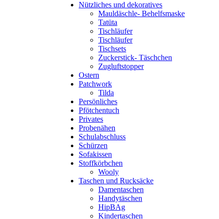
Nützliches und dekoratives
Mauldäschle- Behelfsmaske
Tatüta
Tischläufer
Tischläufer
Tischsets
Zuckerstick- Täschchen
Zugluftstopper
Ostern
Patchwork
Tilda
Persönliches
Pfötchentuch
Privates
Probenähen
Schulabschluss
Schürzen
Sofakissen
Stoffkörbchen
Wooly
Taschen und Rucksäcke
Damentaschen
Handytäschen
HipBAg
Kindertaschen