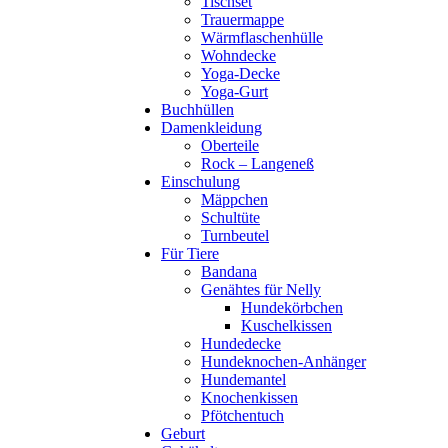
Tischset
Trauermappe
Wärmflaschenhülle
Wohndecke
Yoga-Decke
Yoga-Gurt
Buchhüllen
Damenkleidung
Oberteile
Rock – Langeneß
Einschulung
Mäppchen
Schultüte
Turnbeutel
Für Tiere
Bandana
Genähtes für Nelly
Hundekörbchen
Kuschelkissen
Hundedecke
Hundeknochen-Anhänger
Hundemantel
Knochenkissen
Pfötchentuch
Geburt