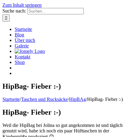
Zum Inhalt springen
Suche nach:
Startseite
Blog
Über mich
Galerie
Kontakt
Shop
HipBag- Fieber :-)
Startseite
/
Taschen und Rucksäcke
/
HipBAg
/
HipBag- Fieber :-)
HipBag- Fieber :-)
Weil die HipBag bei Jolina so gut angekommen ist und täglich
genutzt wird, habe ich noch ein paar Hüfttaschen in der
Kindergröße produziert 😉