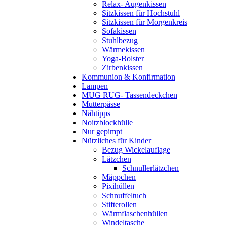
Relax- Augenkissen
Sitzkissen für Hochstuhl
Sitzkissen für Morgenkreis
Sofakissen
Stuhlbezug
Wärmekissen
Yoga-Bolster
Zirbenkissen
Kommunion & Konfirmation
Lampen
MUG RUG- Tassendeckchen
Mutterpässe
Nähtipps
Noitzblockhülle
Nur gepimpt
Nützliches für Kinder
Bezug Wickelauflage
Lätzchen
Schnullerlätzchen
Mäppchen
Pixihüllen
Schnuffeltuch
Stifterollen
Wärmflaschenhüllen
Windeltasche