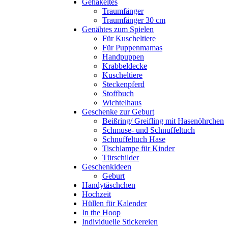
Gehäkeltes
Traumfänger
Traumfänger 30 cm
Genähtes zum Spielen
Für Kuscheltiere
Für Puppenmamas
Handpuppen
Krabbeldecke
Kuscheltiere
Steckenpferd
Stoffbuch
Wichtelhaus
Geschenke zur Geburt
Beißring/ Greifling mit Hasenöhrchen
Schmuse- und Schnuffeltuch
Schnuffeltuch Hase
Tischlampe für Kinder
Türschilder
Geschenkideen
Geburt
Handytäschchen
Hochzeit
Hüllen für Kalender
In the Hoop
Individuelle Stickereien