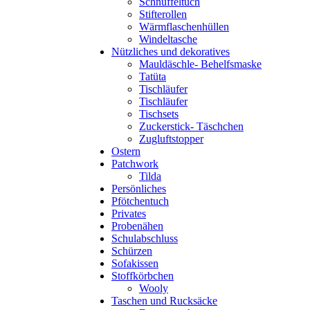
Schnuffeltuch
Stifterollen
Wärmflaschenhüllen
Windeltasche
Nützliches und dekoratives
Mauldäschle- Behelfsmaske
Tatüta
Tischläufer
Tischläufer
Tischsets
Zuckerstick- Täschchen
Zugluftstopper
Ostern
Patchwork
Tilda
Persönliches
Pfötchentuch
Privates
Probenähen
Schulabschluss
Schürzen
Sofakissen
Stoffkörbchen
Wooly
Taschen und Rucksäcke