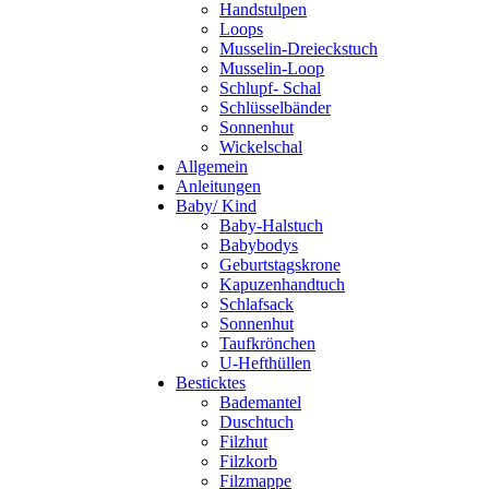
Handstulpen
Loops
Musselin-Dreieckstuch
Musselin-Loop
Schlupf- Schal
Schlüsselbänder
Sonnenhut
Wickelschal
Allgemein
Anleitungen
Baby/ Kind
Baby-Halstuch
Babybodys
Geburtstagskrone
Kapuzenhandtuch
Schlafsack
Sonnenhut
Taufkrönchen
U-Hefthüllen
Besticktes
Bademantel
Duschtuch
Filzhut
Filzkorb
Filzmappe