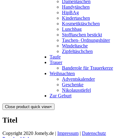
Damentaschen
Handytäschen
HipBAg
Kindertaschen
Kosmetiktäschchen
Lunchbag
Stofftaschen bestickt
Taschen- Ordnungshüter
Windeltasche
Zipfeltäschchen
Taufe
Trauer
Banderole für Trauerkerze
Weihnachten
Adventskalender
Geschenke
Nikolausstiefel
Zur Geburt
Close product quick view
×
Titel
Copyright 2020 Jomely.de |
Impressum
|
Datenschutz