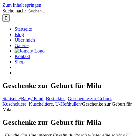
Zum Inhalt springen
Suche nach:
Startseite
Blog
Über mich
Galerie
Kontakt
Shop
Geschenke zur Geburt für Mila
Startseite
/
Baby/ Kind
,
Besticktes
,
Geschenke zur Geburt
,
Kuscheltiere
,
Kuscheltiere
,
U-Hefthüllen
/
Geschenke zur Geburt für
Mila
Geschenke zur Geburt für Mila
Für die Cousine unserer Enkelin durfte ich wieder eine schöne U-