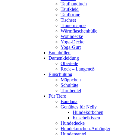
Taufhandtuch
Taufkleid
Taufkrone
Tischset
Trauermappe
Wärmflaschenhülle
Wohndecke
Yoga-Decke
Yoga-Gurt
Buchhüllen
Damenkleidung
Oberteile
Rock – Langeneß
Einschulung
Mäppchen
Schultüte
Turnbeutel
Für Tiere
Bandana
Genähtes für Nelly
Hundekörbchen
Kuschelkissen
Hundedecke
Hundeknochen-Anhänger
Hundemantel