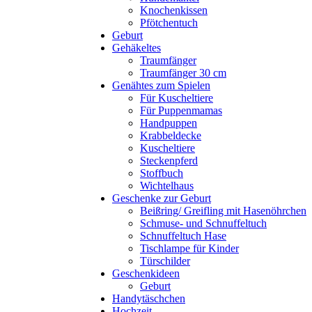
Knochenkissen
Pfötchentuch
Geburt
Gehäkeltes
Traumfänger
Traumfänger 30 cm
Genähtes zum Spielen
Für Kuscheltiere
Für Puppenmamas
Handpuppen
Krabbeldecke
Kuscheltiere
Steckenpferd
Stoffbuch
Wichtelhaus
Geschenke zur Geburt
Beißring/ Greifling mit Hasenöhrchen
Schmuse- und Schnuffeltuch
Schnuffeltuch Hase
Tischlampe für Kinder
Türschilder
Geschenkideen
Geburt
Handytäschchen
Hochzeit