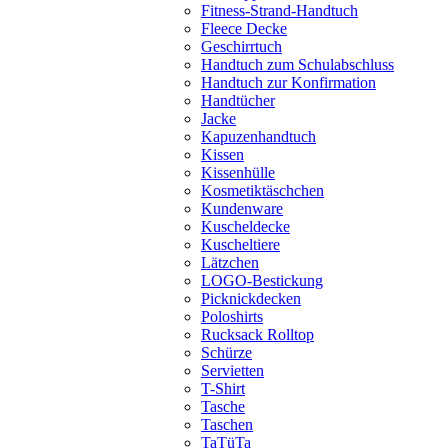
Fitness-Strand-Handtuch
Fleece Decke
Geschirrtuch
Handtuch zum Schulabschluss
Handtuch zur Konfirmation
Handtücher
Jacke
Kapuzenhandtuch
Kissen
Kissenhülle
Kosmetiktäschchen
Kundenware
Kuscheldecke
Kuscheltiere
Lätzchen
LOGO-Bestickung
Picknickdecken
Poloshirts
Rucksack Rolltop
Schürze
Servietten
T-Shirt
Tasche
Taschen
TaTüTa