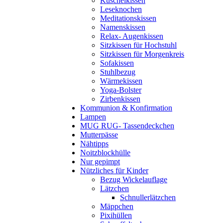
Kuschelkissen
Leseknochen
Meditationskissen
Namenskissen
Relax- Augenkissen
Sitzkissen für Hochstuhl
Sitzkissen für Morgenkreis
Sofakissen
Stuhlbezug
Wärmekissen
Yoga-Bolster
Zirbenkissen
Kommunion & Konfirmation
Lampen
MUG RUG- Tassendeckchen
Mutterpässe
Nähtipps
Noitzblockhülle
Nur gepimpt
Nützliches für Kinder
Bezug Wickelauflage
Lätzchen
Schnullerlätzchen
Mäppchen
Pixihüllen