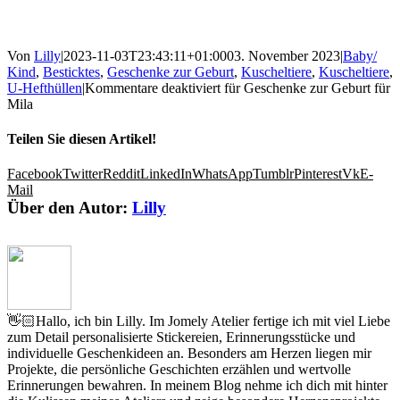
Von
Lilly
|
2023-11-03T23:43:11+01:00
03. November 2023
|
Baby/
Kind
,
Besticktes
,
Geschenke zur Geburt
,
Kuscheltiere
,
Kuscheltiere
,
U-Hefthüllen
|
Kommentare deaktiviert
für Geschenke zur Geburt für
Mila
Teilen Sie diesen Artikel!
Facebook
Twitter
Reddit
LinkedIn
WhatsApp
Tumblr
Pinterest
Vk
E-
Mail
Über den Autor:
Lilly
👋🏻Hallo, ich bin Lilly. Im Jomely Atelier fertige ich mit viel Liebe
zum Detail personalisierte Stickereien, Erinnerungsstücke und
individuelle Geschenkideen an. Besonders am Herzen liegen mir
Projekte, die persönliche Geschichten erzählen und wertvolle
Erinnerungen bewahren. In meinem Blog nehme ich dich mit hinter