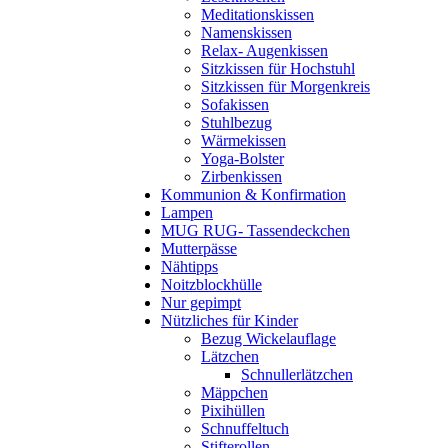
Meditationskissen
Namenskissen
Relax- Augenkissen
Sitzkissen für Hochstuhl
Sitzkissen für Morgenkreis
Sofakissen
Stuhlbezug
Wärmekissen
Yoga-Bolster
Zirbenkissen
Kommunion & Konfirmation
Lampen
MUG RUG- Tassendeckchen
Mutterpässe
Nähtipps
Noitzblockhülle
Nur gepimpt
Nützliches für Kinder
Bezug Wickelauflage
Lätzchen
Schnullerlätzchen
Mäppchen
Pixihüllen
Schnuffeltuch
Stifterollen