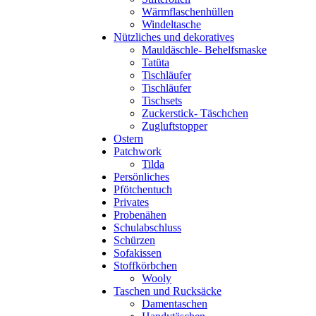
Wärmflaschenhüllen
Windeltasche
Nützliches und dekoratives
Mauldäschle- Behelfsmaske
Tatüta
Tischläufer
Tischläufer
Tischsets
Zuckerstick- Täschchen
Zugluftstopper
Ostern
Patchwork
Tilda
Persönliches
Pfötchentuch
Privates
Probenähen
Schulabschluss
Schürzen
Sofakissen
Stoffkörbchen
Wooly
Taschen und Rucksäcke
Damentaschen