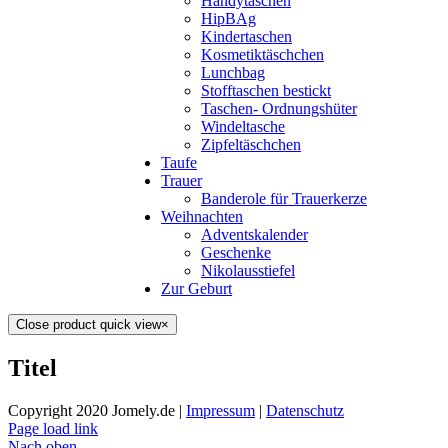
Handytäschen
HipBAg
Kindertaschen
Kosmetiktäschchen
Lunchbag
Stofftaschen bestickt
Taschen- Ordnungshüter
Windeltasche
Zipfeltäschchen
Taufe
Trauer
Banderole für Trauerkerze
Weihnachten
Adventskalender
Geschenke
Nikolausstiefel
Zur Geburt
Close product quick view
×
Titel
Copyright 2020 Jomely.de |
Impressum
|
Datenschutz
Page load link
Nach oben