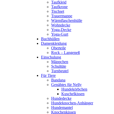
Taufkleid
Taufkrone
Tischset
Trauermappe
Wärmflaschenhülle
Wohndecke
Yoga-Decke
Yoga-Gurt
Buchhüllen
Damenkleidung
Oberteile
Rock – Langeneß
Einschulung
Mäppchen
Schultüte
Turnbeutel
Für Tiere
Bandana
Genähtes für Nelly
Hundekörbchen
Kuschelkissen
Hundedecke
Hundeknochen-Anhänger
Hundemantel
Knochenkissen