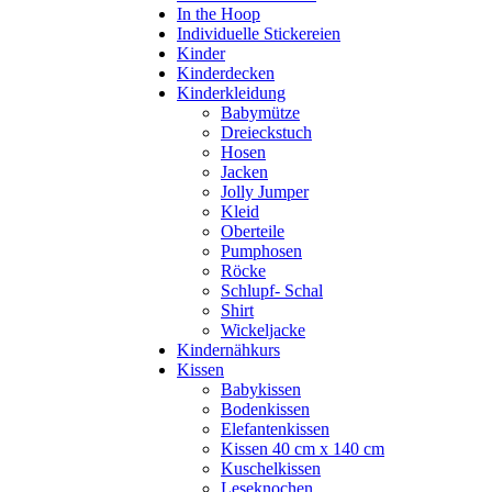
In the Hoop
Individuelle Stickereien
Kinder
Kinderdecken
Kinderkleidung
Babymütze
Dreieckstuch
Hosen
Jacken
Jolly Jumper
Kleid
Oberteile
Pumphosen
Röcke
Schlupf- Schal
Shirt
Wickeljacke
Kindernähkurs
Kissen
Babykissen
Bodenkissen
Elefantenkissen
Kissen 40 cm x 140 cm
Kuschelkissen
Leseknochen