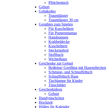
Pfötchentuch
Geburt
Gehäkeltes
Traumfänger
Traumfänger 30 cm
Genähtes zum Spielen
Für Kuscheltiere
Für Puppenmamas
Handpuppen
Krabbeldecke
Kuscheltiere
Steckenpferd
Stoffbuch
Wichtelhaus
Geschenke zur Geburt
Beißring/ Greifling mit Hasenöhrchen
Schmuse- und Schnuffeltuch
Schnuffeltuch Hase
Tischlampe für Kinder
Türschilder
Geschenkideen
Geburt
Handytäschchen
Hochzeit
Hüllen für Kalender