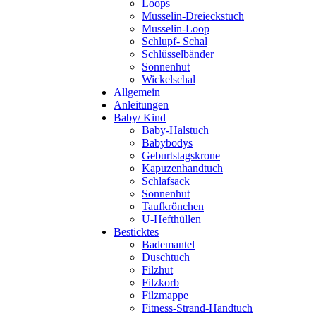
Loops
Musselin-Dreieckstuch
Musselin-Loop
Schlupf- Schal
Schlüsselbänder
Sonnenhut
Wickelschal
Allgemein
Anleitungen
Baby/ Kind
Baby-Halstuch
Babybodys
Geburtstagskrone
Kapuzenhandtuch
Schlafsack
Sonnenhut
Taufkrönchen
U-Hefthüllen
Besticktes
Bademantel
Duschtuch
Filzhut
Filzkorb
Filzmappe
Fitness-Strand-Handtuch