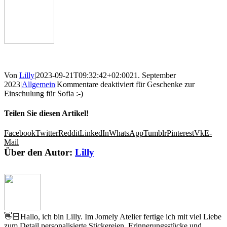
Von
Lilly
|
2023-09-21T09:32:42+02:00
21. September
2023
|
Allgemein
|
Kommentare deaktiviert
für Geschenke zur
Einschulung für Sofia :-)
Teilen Sie diesen Artikel!
Facebook
Twitter
Reddit
LinkedIn
WhatsApp
Tumblr
Pinterest
Vk
E-
Mail
Über den Autor:
Lilly
👋🏻Hallo, ich bin Lilly. Im Jomely Atelier fertige ich mit viel Liebe
zum Detail personalisierte Stickereien, Erinnerungsstücke und