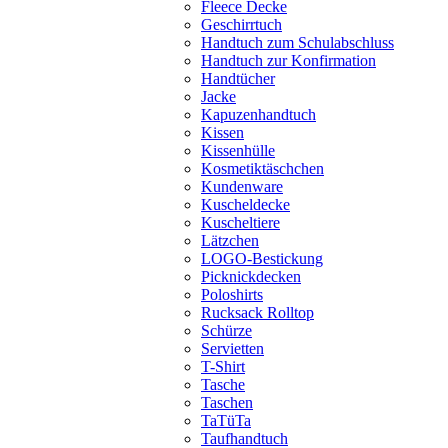
Fleece Decke
Geschirrtuch
Handtuch zum Schulabschluss
Handtuch zur Konfirmation
Handtücher
Jacke
Kapuzenhandtuch
Kissen
Kissenhülle
Kosmetiktäschchen
Kundenware
Kuscheldecke
Kuscheltiere
Lätzchen
LOGO-Bestickung
Picknickdecken
Poloshirts
Rucksack Rolltop
Schürze
Servietten
T-Shirt
Tasche
Taschen
TaTüTa
Taufhandtuch