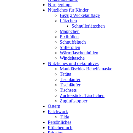
Nur gepimpt
Nützliches für Kinder
Bezug Wickelauflage
Lätzchen
Schnullerlätzchen
Mäppchen
Pixihüllen
Schnuffeltuch
Stifterollen
Wärmflaschenhüllen
Windeltasche
Nützliches und dekoratives
Mauldäschle- Behelfsmaske
Tatüta
Tischläufer
Tischläufer
Tischsets
Zuckerstick- Täschchen
Zugluftstopper
Ostern
Patchwork
Tilda
Persönliches
Pfötchentuch
Privates