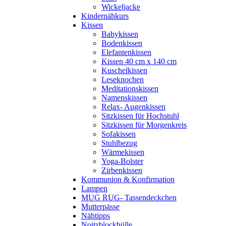
Wickeljacke
Kindernähkurs
Kissen
Babykissen
Bodenkissen
Elefantenkissen
Kissen 40 cm x 140 cm
Kuschelkissen
Leseknochen
Meditationskissen
Namenskissen
Relax- Augenkissen
Sitzkissen für Hochstuhl
Sitzkissen für Morgenkreis
Sofakissen
Stuhlbezug
Wärmekissen
Yoga-Bolster
Zirbenkissen
Kommunion & Konfirmation
Lampen
MUG RUG- Tassendeckchen
Mutterpässe
Nähtipps
Noitzblockhülle