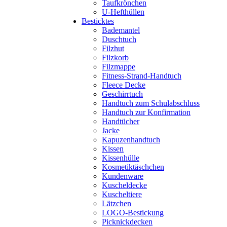
Taufkrönchen
U-Hefthüllen
Besticktes
Bademantel
Duschtuch
Filzhut
Filzkorb
Filzmappe
Fitness-Strand-Handtuch
Fleece Decke
Geschirrtuch
Handtuch zum Schulabschluss
Handtuch zur Konfirmation
Handtücher
Jacke
Kapuzenhandtuch
Kissen
Kissenhülle
Kosmetiktäschchen
Kundenware
Kuscheldecke
Kuscheltiere
Lätzchen
LOGO-Bestickung
Picknickdecken