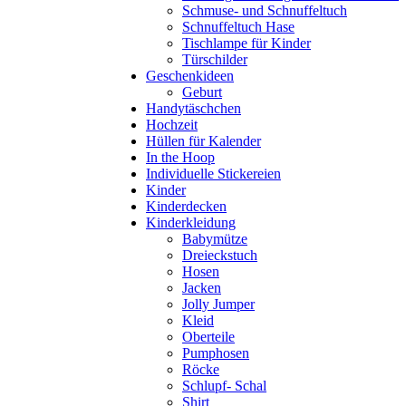
Schmuse- und Schnuffeltuch
Schnuffeltuch Hase
Tischlampe für Kinder
Türschilder
Geschenkideen
Geburt
Handytäschchen
Hochzeit
Hüllen für Kalender
In the Hoop
Individuelle Stickereien
Kinder
Kinderdecken
Kinderkleidung
Babymütze
Dreieckstuch
Hosen
Jacken
Jolly Jumper
Kleid
Oberteile
Pumphosen
Röcke
Schlupf- Schal
Shirt