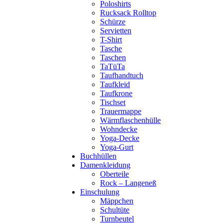
Poloshirts
Rucksack Rolltop
Schürze
Servietten
T-Shirt
Tasche
Taschen
TaTüTa
Taufhandtuch
Taufkleid
Taufkrone
Tischset
Trauermappe
Wärmflaschenhülle
Wohndecke
Yoga-Decke
Yoga-Gurt
Buchhüllen
Damenkleidung
Oberteile
Rock – Langeneß
Einschulung
Mäppchen
Schultüte
Turnbeutel