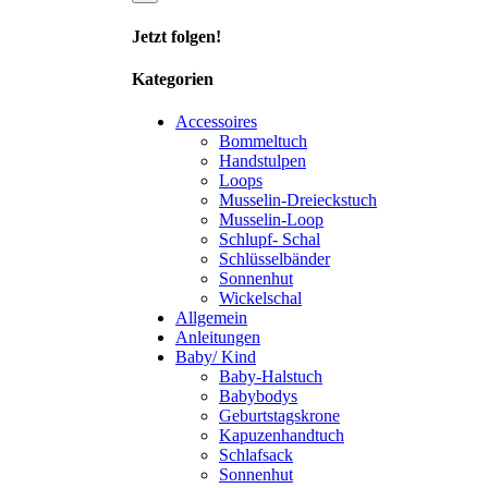
Jetzt folgen!
Kategorien
Accessoires
Bommeltuch
Handstulpen
Loops
Musselin-Dreieckstuch
Musselin-Loop
Schlupf- Schal
Schlüsselbänder
Sonnenhut
Wickelschal
Allgemein
Anleitungen
Baby/ Kind
Baby-Halstuch
Babybodys
Geburtstagskrone
Kapuzenhandtuch
Schlafsack
Sonnenhut