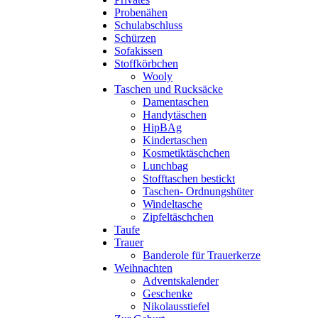
Probenähen
Schulabschluss
Schürzen
Sofakissen
Stoffkörbchen
Wooly
Taschen und Rucksäcke
Damentaschen
Handytäschen
HipBAg
Kindertaschen
Kosmetiktäschchen
Lunchbag
Stofftaschen bestickt
Taschen- Ordnungshüter
Windeltasche
Zipfeltäschchen
Taufe
Trauer
Banderole für Trauerkerze
Weihnachten
Adventskalender
Geschenke
Nikolausstiefel