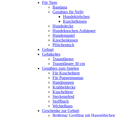
Für Tiere
Bandana
Genähtes für Nelly
Hundekörbchen
Kuschelkissen
Hundedecke
Hundeknochen-Anhänger
Hundemantel
Knochenkissen
Pfötchentuch
Geburt
Gehäkeltes
Traumfänger
Traumfänger 30 cm
Genähtes zum Spielen
Für Kuscheltiere
Für Puppenmamas
Handpuppen
Krabbeldecke
Kuscheltiere
Steckenpferd
Stoffbuch
Wichtelhaus
Geschenke zur Geburt
Beißring/ Greifling mit Hasenöhrchen