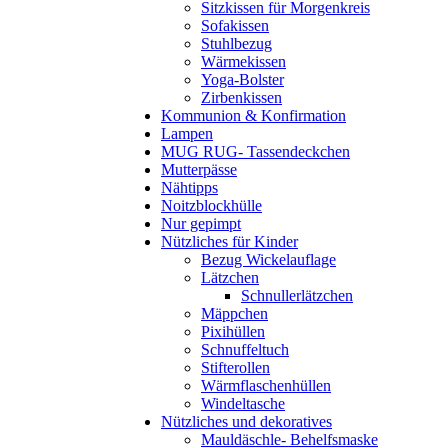
Sitzkissen für Morgenkreis
Sofakissen
Stuhlbezug
Wärmekissen
Yoga-Bolster
Zirbenkissen
Kommunion & Konfirmation
Lampen
MUG RUG- Tassendeckchen
Mutterpässe
Nähtipps
Noitzblockhülle
Nur gepimpt
Nützliches für Kinder
Bezug Wickelauflage
Lätzchen
Schnullerlätzchen
Mäppchen
Pixihüllen
Schnuffeltuch
Stifterollen
Wärmflaschenhüllen
Windeltasche
Nützliches und dekoratives
Mauldäschle- Behelfsmaske