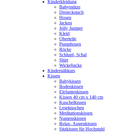
Kinderkleidung
Babymütze
Dreieckstuch
Hosen
Jacken
Jolly Jumper
Kleid
Oberteile
Pumphosen
Röcke
Schlupf- Schal
Shirt
Wickeljacke
Kindernähkurs
Kissen
Babykissen
Bodenkissen
Elefantenkissen
Kissen 40 cm x 140 cm
Kuschelkissen
Leseknochen
Meditationskissen
Namenskissen
Relax- Augenkissen
Sitzkissen für Hochstuhl