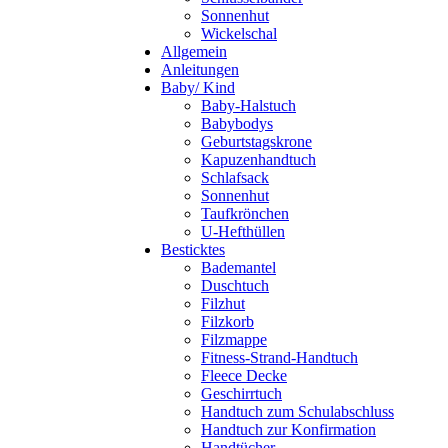
Sonnenhut
Wickelschal
Allgemein
Anleitungen
Baby/ Kind
Baby-Halstuch
Babybodys
Geburtstagskrone
Kapuzenhandtuch
Schlafsack
Sonnenhut
Taufkrönchen
U-Hefthüllen
Besticktes
Bademantel
Duschtuch
Filzhut
Filzkorb
Filzmappe
Fitness-Strand-Handtuch
Fleece Decke
Geschirrtuch
Handtuch zum Schulabschluss
Handtuch zur Konfirmation
Handtücher