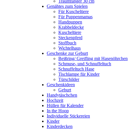
Traumfänger 30 cm
Genähtes zum Spielen
Für Kuscheltiere
Für Puppenmamas
Handpuppen
Krabbeldecke
Kuscheltiere
Steckenpferd
Stoffbuch
Wichtelhaus
Geschenke zur Geburt
Beißring/ Greifling mit Hasenöhrchen
Schmuse- und Schnuffeltuch
Schnuffeltuch Hase
Tischlampe für Kinder
Türschilder
Geschenkideen
Geburt
Handytäschchen
Hochzeit
Hüllen für Kalender
In the Hoop
Individuelle Stickereien
Kinder
Kinderdecken