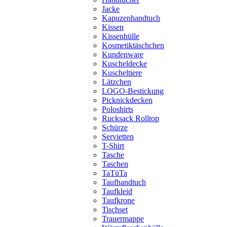
Jacke
Kapuzenhandtuch
Kissen
Kissenhülle
Kosmetiktäschchen
Kundenware
Kuscheldecke
Kuscheltiere
Lätzchen
LOGO-Bestickung
Picknickdecken
Poloshirts
Rucksack Rolltop
Schürze
Servietten
T-Shirt
Tasche
Taschen
TaTüTa
Taufhandtuch
Taufkleid
Taufkrone
Tischset
Trauermappe