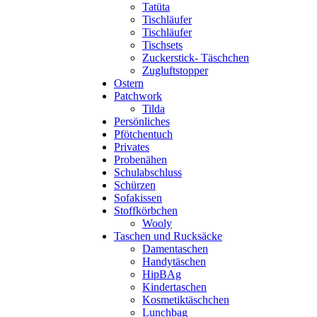
Tatüta
Tischläufer
Tischläufer
Tischsets
Zuckerstick- Täschchen
Zugluftstopper
Ostern
Patchwork
Tilda
Persönliches
Pfötchentuch
Privates
Probenähen
Schulabschluss
Schürzen
Sofakissen
Stoffkörbchen
Wooly
Taschen und Rucksäcke
Damentaschen
Handytäschen
HipBAg
Kindertaschen
Kosmetiktäschchen
Lunchbag