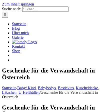
Zum Inhalt springen
Suche nach:
Startseite
Blog
Über mich
Galerie
Kontakt
Shop
Geschenke für die Verwandschaft in
Österreich
Startseite
/
Baby/ Kind
,
Babybodys
,
Besticktes
,
Kuscheldecke
,
Lätzchen
,
U-Hefthüllen
/
Geschenke für die Verwandschaft in
Österreich
Geschenke für die Verwandschaft in