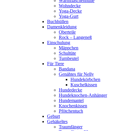
Wärmflaschenhülle
Wohndecke
Yoga-Decke
Yoga-Gurt
Buchhüllen
Damenkleidung
Oberteile
Rock – Langeneß
Einschulung
Mäppchen
Schultüte
Turnbeutel
Für Tiere
Bandana
Genähtes für Nelly
Hundekörbchen
Kuschelkissen
Hundedecke
Hundeknochen-Anhänger
Hundemantel
Knochenkissen
Pfötchentuch
Geburt
Gehäkeltes
Traumfänger