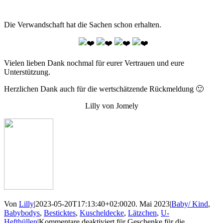
Die Verwandschaft hat die Sachen schon erhalten.
Vielen lieben Dank nochmal für eurer Vertrauen und eure
Unterstützung.
Herzlichen Dank auch für die wertschätzende Rückmeldung 🙂
Lilly von Jomely
Von
Lilly
|
2023-05-20T17:13:40+02:00
20. Mai 2023
|
Baby/ Kind
,
Babybodys
,
Besticktes
,
Kuscheldecke
,
Lätzchen
,
U-
Hefthüllen
|
Kommentare deaktiviert
für Geschenke für die