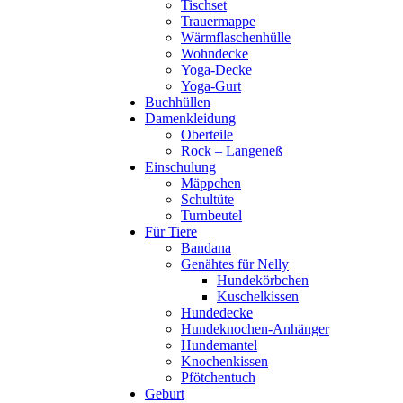
Tischset
Trauermappe
Wärmflaschenhülle
Wohndecke
Yoga-Decke
Yoga-Gurt
Buchhüllen
Damenkleidung
Oberteile
Rock – Langeneß
Einschulung
Mäppchen
Schultüte
Turnbeutel
Für Tiere
Bandana
Genähtes für Nelly
Hundekörbchen
Kuschelkissen
Hundedecke
Hundeknochen-Anhänger
Hundemantel
Knochenkissen
Pfötchentuch
Geburt