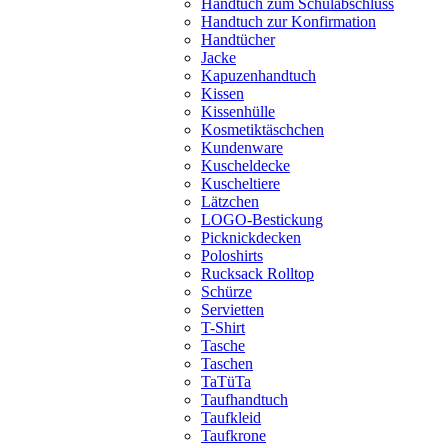
Handtuch zum Schulabschluss
Handtuch zur Konfirmation
Handtücher
Jacke
Kapuzenhandtuch
Kissen
Kissenhülle
Kosmetiktäschchen
Kundenware
Kuscheldecke
Kuscheltiere
Lätzchen
LOGO-Bestickung
Picknickdecken
Poloshirts
Rucksack Rolltop
Schürze
Servietten
T-Shirt
Tasche
Taschen
TaTüTa
Taufhandtuch
Taufkleid
Taufkrone