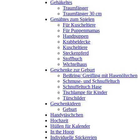
Gehäkeltes
Traumfänger
Traumfänger 30 cm
Genähtes zum Spielen
Für Kuscheltiere
Für Puppenmamas
Handpuppen
Krabbeldecke
Kuscheltiere
Steckenpferd
Stoffbuch
Wichtelhaus
Geschenke zur Geburt
Beißring/ Greifling mit Hasenöhrchen
Schmuse- und Schnuffeltuch
Schnuffeltuch Hase
Tischlampe für Kinder
Türschilder
Geschenkideen
Geburt
Handytäschchen
Hochzeit
Hüllen für Kalender
In the Hoop
Individuelle Stickereien