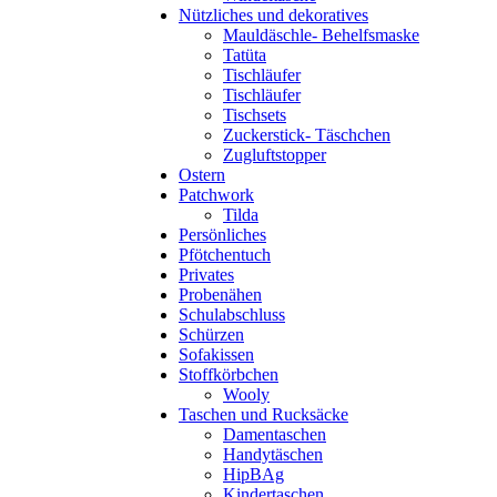
Nützliches und dekoratives
Mauldäschle- Behelfsmaske
Tatüta
Tischläufer
Tischläufer
Tischsets
Zuckerstick- Täschchen
Zugluftstopper
Ostern
Patchwork
Tilda
Persönliches
Pfötchentuch
Privates
Probenähen
Schulabschluss
Schürzen
Sofakissen
Stoffkörbchen
Wooly
Taschen und Rucksäcke
Damentaschen
Handytäschen
HipBAg
Kindertaschen