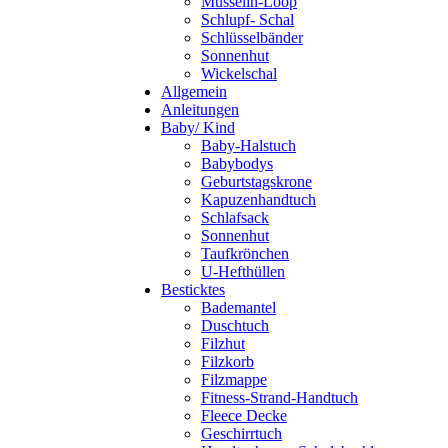
Musselin-Loop
Schlupf- Schal
Schlüsselbänder
Sonnenhut
Wickelschal
Allgemein
Anleitungen
Baby/ Kind
Baby-Halstuch
Babybodys
Geburtstagskrone
Kapuzenhandtuch
Schlafsack
Sonnenhut
Taufkrönchen
U-Hefthüllen
Besticktes
Bademantel
Duschtuch
Filzhut
Filzkorb
Filzmappe
Fitness-Strand-Handtuch
Fleece Decke
Geschirrtuch