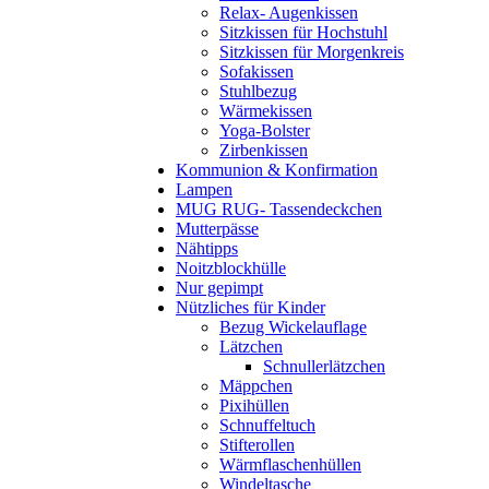
Relax- Augenkissen
Sitzkissen für Hochstuhl
Sitzkissen für Morgenkreis
Sofakissen
Stuhlbezug
Wärmekissen
Yoga-Bolster
Zirbenkissen
Kommunion & Konfirmation
Lampen
MUG RUG- Tassendeckchen
Mutterpässe
Nähtipps
Noitzblockhülle
Nur gepimpt
Nützliches für Kinder
Bezug Wickelauflage
Lätzchen
Schnullerlätzchen
Mäppchen
Pixihüllen
Schnuffeltuch
Stifterollen
Wärmflaschenhüllen
Windeltasche