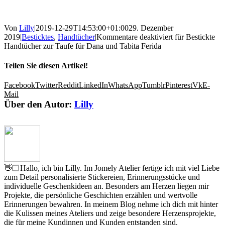
Von
Lilly
|
2019-12-29T14:53:00+01:00
29. Dezember
2019
|
Besticktes
,
Handtücher
|
Kommentare deaktiviert
für Bestickte
Handtücher zur Taufe für Dana und Tabita Ferida
Teilen Sie diesen Artikel!
Facebook
Twitter
Reddit
LinkedIn
WhatsApp
Tumblr
Pinterest
Vk
E-
Mail
Über den Autor:
Lilly
👋🏻Hallo, ich bin Lilly. Im Jomely Atelier fertige ich mit viel Liebe
zum Detail personalisierte Stickereien, Erinnerungsstücke und
individuelle Geschenkideen an. Besonders am Herzen liegen mir
Projekte, die persönliche Geschichten erzählen und wertvolle
Erinnerungen bewahren. In meinem Blog nehme ich dich mit hinter
die Kulissen meines Ateliers und zeige besondere Herzensprojekte,
die für meine Kundinnen und Kunden entstanden sind.