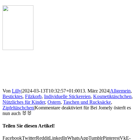
Von
Lilly
|
2024-03-13T10:32:57+01:00
13. März 2024
|
Allgemein
,
Besticktes
,
Filzkorb
,
Individuelle Stickereien
,
Kosmetiktäschchen
,
Nützliches für Kinder
,
Ostern
,
Taschen und Rucksäcke
,
Zipfeltäschchen
|
Kommentare deaktiviert
für Bei Jomely österlt es
nun auch 🐰🐰
Teilen Sie diesen Artikel!
Facebook
Twitter
Reddit
LinkedIn
WhatsApp
Tumblr
Pinterest
Vk
E-