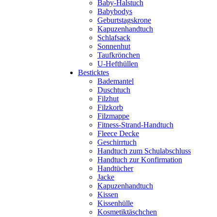
Baby-Halstuch
Babybodys
Geburtstagskrone
Kapuzenhandtuch
Schlafsack
Sonnenhut
Taufkrönchen
U-Hefthüllen
Besticktes
Bademantel
Duschtuch
Filzhut
Filzkorb
Filzmappe
Fitness-Strand-Handtuch
Fleece Decke
Geschirrtuch
Handtuch zum Schulabschluss
Handtuch zur Konfirmation
Handtücher
Jacke
Kapuzenhandtuch
Kissen
Kissenhülle
Kosmetiktäschchen