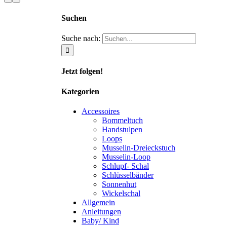
Suchen
Suche nach:
Jetzt folgen!
Kategorien
Accessoires
Bommeltuch
Handstulpen
Loops
Musselin-Dreieckstuch
Musselin-Loop
Schlupf- Schal
Schlüsselbänder
Sonnenhut
Wickelschal
Allgemein
Anleitungen
Baby/ Kind