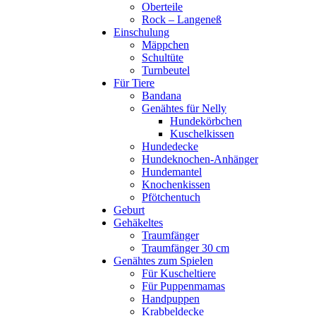
Oberteile
Rock – Langeneß
Einschulung
Mäppchen
Schultüte
Turnbeutel
Für Tiere
Bandana
Genähtes für Nelly
Hundekörbchen
Kuschelkissen
Hundedecke
Hundeknochen-Anhänger
Hundemantel
Knochenkissen
Pfötchentuch
Geburt
Gehäkeltes
Traumfänger
Traumfänger 30 cm
Genähtes zum Spielen
Für Kuscheltiere
Für Puppenmamas
Handpuppen
Krabbeldecke