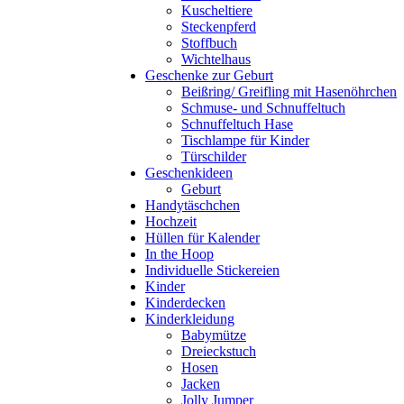
Kuscheltiere
Steckenpferd
Stoffbuch
Wichtelhaus
Geschenke zur Geburt
Beißring/ Greifling mit Hasenöhrchen
Schmuse- und Schnuffeltuch
Schnuffeltuch Hase
Tischlampe für Kinder
Türschilder
Geschenkideen
Geburt
Handytäschchen
Hochzeit
Hüllen für Kalender
In the Hoop
Individuelle Stickereien
Kinder
Kinderdecken
Kinderkleidung
Babymütze
Dreieckstuch
Hosen
Jacken
Jolly Jumper