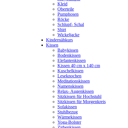
Kleid
Oberteile
Pumphosen
Röcke
Schlupf- Schal
Shirt
Wickeljacke
Kindernähkurs
Kissen
Babykissen
Bodenkissen
Elefantenkissen
Kissen 40 cm x 140 cm
Kuschelkissen
Leseknochen
Meditationskissen
Namenskissen
Relax- Augenkissen
Sitzkissen für Hochstuhl
Sitzkissen für Morgenkreis
Sofakissen
Stuhlbezug
Wärmekissen
Yoga-Bolster
Zirbenkissen