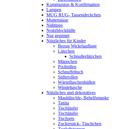
Kommunion & Konfirmation
Lampen
MUG RUG- Tassendeckchen
Mutterpässe
Nähtipps
Noitzblockhülle
Nur gepimpt
Nützliches für Kinder
Bezug Wickelauflage
Lätzchen
Schnullerlätzchen
Mäppchen
Pixihüllen
Schnuffeltuch
Stifterollen
Wärmflaschenhüllen
Windeltasche
Nützliches und dekoratives
Mauldäschle- Behelfsmaske
Tatüta
Tischläufer
Tischläufer
Tischsets
Zuckerstick- Täschchen
Zugluftstopper