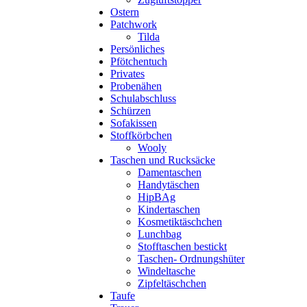
Ostern
Patchwork
Tilda
Persönliches
Pfötchentuch
Privates
Probenähen
Schulabschluss
Schürzen
Sofakissen
Stoffkörbchen
Wooly
Taschen und Rucksäcke
Damentaschen
Handytäschen
HipBAg
Kindertaschen
Kosmetiktäschchen
Lunchbag
Stofftaschen bestickt
Taschen- Ordnungshüter
Windeltasche
Zipfeltäschchen
Taufe