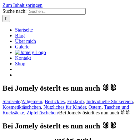
Zum Inhalt springen
Suche nach:
Startseite
Blog
Über mich
Galerie
Kontakt
Shop
Bei Jomely österlt es nun auch 🐰🐰
Startseite
/
Allgemein
,
Besticktes
,
Filzkorb
,
Individuelle Stickereien
,
Kosmetiktäschchen
,
Nützliches für Kinder
,
Ostern
,
Taschen und
Rucksäcke
,
Zipfeltäschchen
/
Bei Jomely österlt es nun auch 🐰🐰
Bei Jomely österlt es nun auch 🐰🐰
…
und bei
euch?