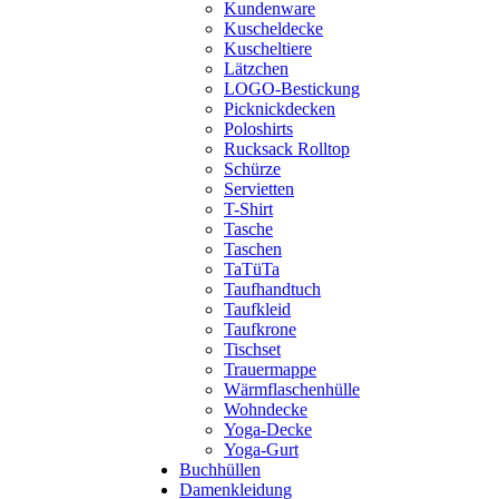
Kundenware
Kuscheldecke
Kuscheltiere
Lätzchen
LOGO-Bestickung
Picknickdecken
Poloshirts
Rucksack Rolltop
Schürze
Servietten
T-Shirt
Tasche
Taschen
TaTüTa
Taufhandtuch
Taufkleid
Taufkrone
Tischset
Trauermappe
Wärmflaschenhülle
Wohndecke
Yoga-Decke
Yoga-Gurt
Buchhüllen
Damenkleidung