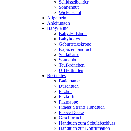
Schlüsselbänder
Sonnenhut
Wickelschal
Allgemein
Anleitungen
Baby/ Kind
Baby-Halstuch
Babybodys
Geburtstagskrone
Kapuzenhandtuch
Schlafsack
Sonnenhut
Taufkrönchen
U-Hefthüllen
Besticktes
Bademantel
Duschtuch
Filzhut
Filzkorb
Filzmappe
Fitness-Strand-Handtuch
Fleece Decke
Geschirrtuch
Handtuch zum Schulabschluss
Handtuch zur Konfirmation