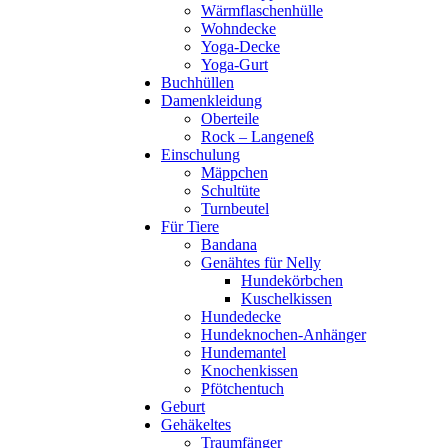
Wärmflaschenhülle
Wohndecke
Yoga-Decke
Yoga-Gurt
Buchhüllen
Damenkleidung
Oberteile
Rock – Langeneß
Einschulung
Mäppchen
Schultüte
Turnbeutel
Für Tiere
Bandana
Genähtes für Nelly
Hundekörbchen
Kuschelkissen
Hundedecke
Hundeknochen-Anhänger
Hundemantel
Knochenkissen
Pfötchentuch
Geburt
Gehäkeltes
Traumfänger