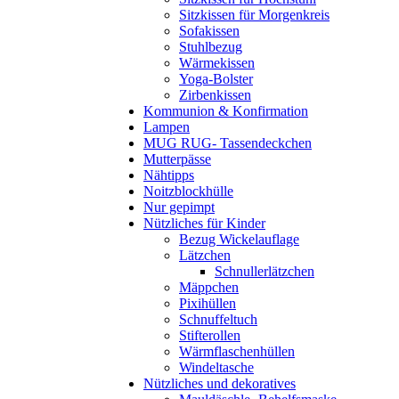
Sitzkissen für Morgenkreis
Sofakissen
Stuhlbezug
Wärmekissen
Yoga-Bolster
Zirbenkissen
Kommunion & Konfirmation
Lampen
MUG RUG- Tassendeckchen
Mutterpässe
Nähtipps
Noitzblockhülle
Nur gepimpt
Nützliches für Kinder
Bezug Wickelauflage
Lätzchen
Schnullerlätzchen
Mäppchen
Pixihüllen
Schnuffeltuch
Stifterollen
Wärmflaschenhüllen
Windeltasche
Nützliches und dekoratives