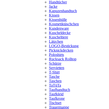
Handtücher
Jacke
Kapuzenhandtuch
Kissen
Kissenhülle
Kosmetiktäschchen
Kundenware
Kuscheldecke
Kuscheltiere
Lätzchen
LOGO-Bestickung
Picknickdecken
Poloshirts
Rucksack Rolltop
Schürze
Servietten
T-Shirt
Tasche
Taschen
TaTüTa
Taufhandtuch
Taufkleid
Taufkrone
Tischset
Trauermappe