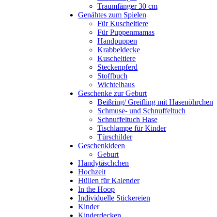
Traumfänger 30 cm
Genähtes zum Spielen
Für Kuscheltiere
Für Puppenmamas
Handpuppen
Krabbeldecke
Kuscheltiere
Steckenpferd
Stoffbuch
Wichtelhaus
Geschenke zur Geburt
Beißring/ Greifling mit Hasenöhrchen
Schmuse- und Schnuffeltuch
Schnuffeltuch Hase
Tischlampe für Kinder
Türschilder
Geschenkideen
Geburt
Handytäschchen
Hochzeit
Hüllen für Kalender
In the Hoop
Individuelle Stickereien
Kinder
Kinderdecken