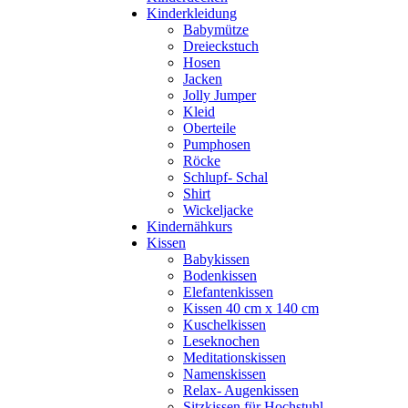
Kinderkleidung
Babymütze
Dreieckstuch
Hosen
Jacken
Jolly Jumper
Kleid
Oberteile
Pumphosen
Röcke
Schlupf- Schal
Shirt
Wickeljacke
Kindernähkurs
Kissen
Babykissen
Bodenkissen
Elefantenkissen
Kissen 40 cm x 140 cm
Kuschelkissen
Leseknochen
Meditationskissen
Namenskissen
Relax- Augenkissen
Sitzkissen für Hochstuhl