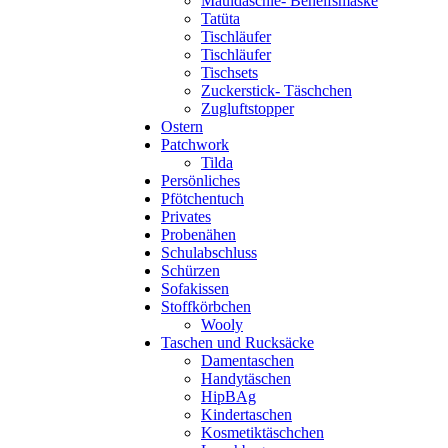
Mauldäschle- Behelfsmaske
Tatüta
Tischläufer
Tischläufer
Tischsets
Zuckerstick- Täschchen
Zugluftstopper
Ostern
Patchwork
Tilda
Persönliches
Pfötchentuch
Privates
Probenähen
Schulabschluss
Schürzen
Sofakissen
Stoffkörbchen
Wooly
Taschen und Rucksäcke
Damentaschen
Handytäschen
HipBAg
Kindertaschen
Kosmetiktäschchen