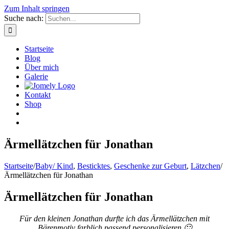
Zum Inhalt springen
Suche nach:
Startseite
Blog
Über mich
Galerie
Kontakt
Shop
Ärmellätzchen für Jonathan
Startseite
/
Baby/ Kind
,
Besticktes
,
Geschenke zur Geburt
,
Lätzchen
/
Ärmellätzchen für Jonathan
Ärmellätzchen für Jonathan
Für den kleinen Jonathan durfte ich das Ärmellätzchen mit
Bärenmotiv farblich passend personalisieren 🙂