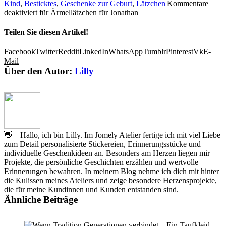
Kind
,
Besticktes
,
Geschenke zur Geburt
,
Lätzchen
|
Kommentare
deaktiviert
für Ärmellätzchen für Jonathan
Teilen Sie diesen Artikel!
Facebook
Twitter
Reddit
LinkedIn
WhatsApp
Tumblr
Pinterest
Vk
E-
Mail
Über den Autor:
Lilly
👋🏻Hallo, ich bin Lilly. Im Jomely Atelier fertige ich mit viel Liebe
zum Detail personalisierte Stickereien, Erinnerungsstücke und
individuelle Geschenkideen an. Besonders am Herzen liegen mir
Projekte, die persönliche Geschichten erzählen und wertvolle
Erinnerungen bewahren. In meinem Blog nehme ich dich mit hinter
die Kulissen meines Ateliers und zeige besondere Herzensprojekte,
die für meine Kundinnen und Kunden entstanden sind.
Ähnliche Beiträge