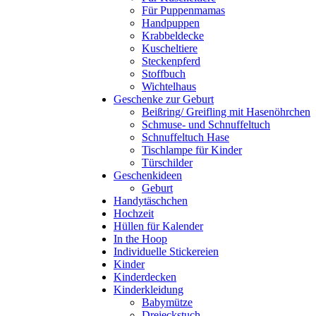
Für Puppenmamas
Handpuppen
Krabbeldecke
Kuscheltiere
Steckenpferd
Stoffbuch
Wichtelhaus
Geschenke zur Geburt
Beißring/ Greifling mit Hasenöhrchen
Schmuse- und Schnuffeltuch
Schnuffeltuch Hase
Tischlampe für Kinder
Türschilder
Geschenkideen
Geburt
Handytäschchen
Hochzeit
Hüllen für Kalender
In the Hoop
Individuelle Stickereien
Kinder
Kinderdecken
Kinderkleidung
Babymütze
Dreieckstuch