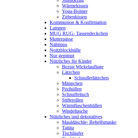
Stuhlbezug
Wärmekissen
Yoga-Bolster
Zirbenkissen
Kommunion & Konfirmation
Lampen
MUG RUG- Tassendeckchen
Mutterpässe
Nähtipps
Noitzblockhülle
Nur gepimpt
Nützliches für Kinder
Bezug Wickelauflage
Lätzchen
Schnullerlätzchen
Mäppchen
Pixihüllen
Schnuffeltuch
Stifterollen
Wärmflaschenhüllen
Windeltasche
Nützliches und dekoratives
Mauldäschle- Behelfsmaske
Tatüta
Tischläufer