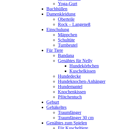
Yoga-Gurt
Buchhüllen
Damenkleidung
Oberteile
Rock – Langeneß
Einschulung
Mäppchen
Schultüte
Turnbeutel
Für Tiere
Bandana
Genähtes für Nelly
Hundekörbchen
Kuschelkissen
Hundedecke
Hundeknochen-Anhänger
Hundemantel
Knochenkissen
Pfötchentuch
Geburt
Gehäkeltes
Traumfänger
Traumfänger 30 cm
Genähtes zum Spielen
Für Kuscheltiere