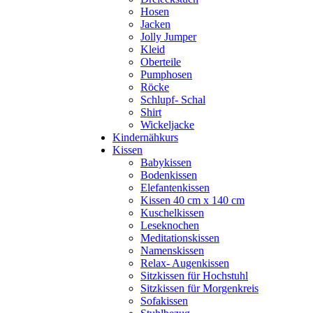
Hosen
Jacken
Jolly Jumper
Kleid
Oberteile
Pumphosen
Röcke
Schlupf- Schal
Shirt
Wickeljacke
Kindernähkurs
Kissen
Babykissen
Bodenkissen
Elefantenkissen
Kissen 40 cm x 140 cm
Kuschelkissen
Leseknochen
Meditationskissen
Namenskissen
Relax- Augenkissen
Sitzkissen für Hochstuhl
Sitzkissen für Morgenkreis
Sofakissen