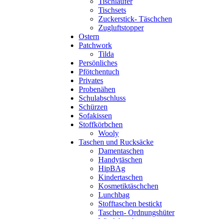
Tischläufer
Tischsets
Zuckerstick- Täschchen
Zugluftstopper
Ostern
Patchwork
Tilda
Persönliches
Pfötchentuch
Privates
Probenähen
Schulabschluss
Schürzen
Sofakissen
Stoffkörbchen
Wooly
Taschen und Rucksäcke
Damentaschen
Handytäschen
HipBAg
Kindertaschen
Kosmetiktäschchen
Lunchbag
Stofftaschen bestickt
Taschen- Ordnungshüter