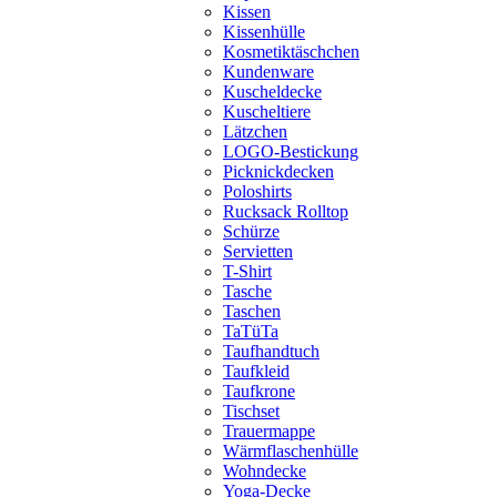
Kissen
Kissenhülle
Kosmetiktäschchen
Kundenware
Kuscheldecke
Kuscheltiere
Lätzchen
LOGO-Bestickung
Picknickdecken
Poloshirts
Rucksack Rolltop
Schürze
Servietten
T-Shirt
Tasche
Taschen
TaTüTa
Taufhandtuch
Taufkleid
Taufkrone
Tischset
Trauermappe
Wärmflaschenhülle
Wohndecke
Yoga-Decke