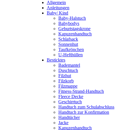
Allgemein
Anleitungen
Baby/ Kind
Baby-Halstuch
Babybodys
Geburtstagskrone
Kapuzenhandtuch
Schlafsack
Sonnenhut
Taufkrönchen
U-Hefthüllen
Besticktes
Bademantel
Duschtuch
Filzhut
Filzkorb
Filzmappe
Fitness-Strand-Handtuch
Fleece Decke
Geschirrtuch
Handtuch zum Schulabschluss
Handtuch zur Konfirmation
Handtücher
Jacke
Kapuzenhandtuch