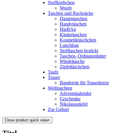
Stoffkörbchen
Wooly
Taschen und Rucksäcke
Damentaschen
Handytäschen
HipBAg
Kindertaschen
Kosmetiktäschchen
Lunchbag
Stofftaschen bestickt
Taschen- Ordnungshüter
Windeltasche
Zipfeltäschchen
Taufe
Trauer
Banderole für Trauerkerze
Weihnachten
Adventskalender
Geschenke
Nikolausstiefel
Zur Geburt
Close product quick view
×
Titel