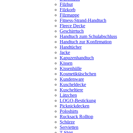
Filzhut
Filzkorb
Filzmappe
Fitness-Strand-Handtuch
Fleece Decke
Geschirrtuch
Handtuch zum Schulabschluss
Handtuch zur Konfirmation
Handtücher
Jacke
Kapuzenhandtuch
Kissen
Kissenhülle
Kosmetiktäschchen
Kundenware
Kuscheldecke
Kuscheltiere
Lätzchen
LOGO-Bestickung
Picknickdecken
Poloshirts
Rucksack Rolltop
Schürze
Servietten
T-Shirt