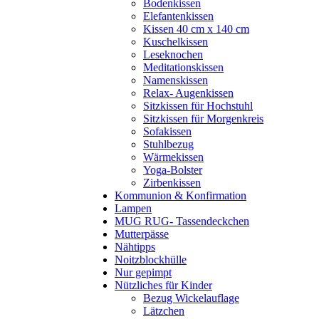
Bodenkissen
Elefantenkissen
Kissen 40 cm x 140 cm
Kuschelkissen
Leseknochen
Meditationskissen
Namenskissen
Relax- Augenkissen
Sitzkissen für Hochstuhl
Sitzkissen für Morgenkreis
Sofakissen
Stuhlbezug
Wärmekissen
Yoga-Bolster
Zirbenkissen
Kommunion & Konfirmation
Lampen
MUG RUG- Tassendeckchen
Mutterpässe
Nähtipps
Noitzblockhülle
Nur gepimpt
Nützliches für Kinder
Bezug Wickelauflage
Lätzchen