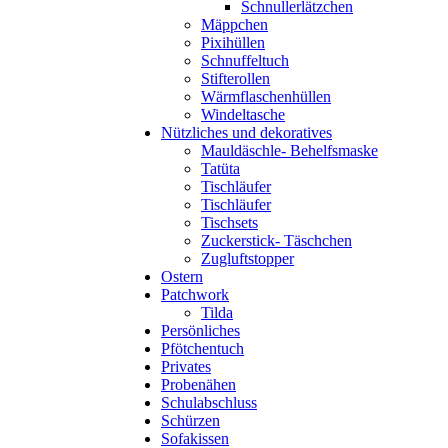
Schnullerlätzchen
Mäppchen
Pixihüllen
Schnuffeltuch
Stifterollen
Wärmflaschenhüllen
Windeltasche
Nützliches und dekoratives
Mauldäschle- Behelfsmaske
Tatüta
Tischläufer
Tischläufer
Tischsets
Zuckerstick- Täschchen
Zugluftstopper
Ostern
Patchwork
Tilda
Persönliches
Pfötchentuch
Privates
Probenähen
Schulabschluss
Schürzen
Sofakissen