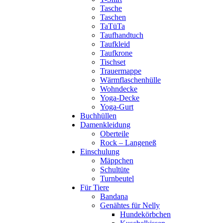
Tasche
Taschen
TaTüTa
Taufhandtuch
Taufkleid
Taufkrone
Tischset
Trauermappe
Wärmflaschenhülle
Wohndecke
Yoga-Decke
Yoga-Gurt
Buchhüllen
Damenkleidung
Oberteile
Rock – Langeneß
Einschulung
Mäppchen
Schultüte
Turnbeutel
Für Tiere
Bandana
Genähtes für Nelly
Hundekörbchen