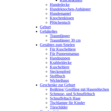
Kuschelkissen
Hundedecke
Hundeknochen-Anhänger
Hundemantel
Knochenkissen
Pfötchentuch
Geburt
Gehäkeltes
Traumfänger
Traumfänger 30 cm
Genähtes zum Spielen
Für Kuscheltiere
Für Puppenmamas
Handpuppen
Krabbeldecke
Kuscheltiere
Steckenpferd
Stoffbuch
Wichtelhaus
Geschenke zur Geburt
Beißring/ Greifling mit Hasenöhrchen
Schmuse- und Schnuffeltuch
Schnuffeltuch Hase
Tischlampe für Kinder
Türschilder