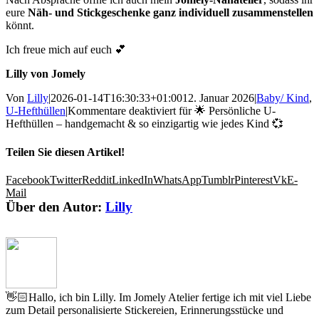
eure
Näh- und Stickgeschenke ganz individuell zusammenstellen
könnt.
Ich freue mich auf euch 💕
Lilly von Jomely
Von
Lilly
|
2026-01-14T16:30:33+01:00
12. Januar 2026
|
Baby/ Kind
,
U-Hefthüllen
|
Kommentare deaktiviert
für 🌟 Persönliche U-
Hefthüllen – handgemacht & so einzigartig wie jedes Kind 💞
Teilen Sie diesen Artikel!
Facebook
Twitter
Reddit
LinkedIn
WhatsApp
Tumblr
Pinterest
Vk
E-
Mail
Über den Autor:
Lilly
👋🏻Hallo, ich bin Lilly. Im Jomely Atelier fertige ich mit viel Liebe
zum Detail personalisierte Stickereien, Erinnerungsstücke und