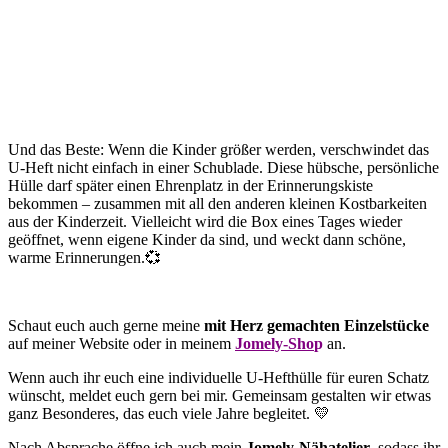
Und das Beste: Wenn die Kinder größer werden, verschwindet das
U-Heft nicht einfach in einer Schublade. Diese hübsche, persönliche
Hülle darf später einen Ehrenplatz in der Erinnerungskiste
bekommen – zusammen mit all den anderen kleinen Kostbarkeiten
aus der Kinderzeit. Vielleicht wird die Box eines Tages wieder
geöffnet, wenn eigene Kinder da sind, und weckt dann schöne,
warme Erinnerungen.💞
Schaut euch auch gerne meine
mit Herz gemachten Einzelstücke
auf meiner Website oder in meinem
Jomely-Sho
p
an.
Wenn auch ihr euch eine individuelle U-Hefthülle für euren Schatz
wünscht, meldet euch gern bei mir. Gemeinsam gestalten wir etwas
ganz Besonderes, das euch viele Jahre begleitet. 💛
Nach Absprache öffne ich auch mein
Jomely-Nähatelier
, sodass ihr