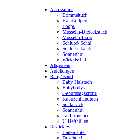
Accessoires
Bommeltuch
Handstulpen
Loops
Musselin-Dreieckstuch
Musselin-Loop
Schlupf- Schal
Schlüsselbänder
Sonnenhut
Wickelschal
Allgemein
Anleitungen
Baby/ Kind
Baby-Halstuch
Babybodys
Geburtstagskrone
Kapuzenhandtuch
Schlafsack
Sonnenhut
Taufkrönchen
U-Hefthüllen
Besticktes
Bademantel
Duschtuch