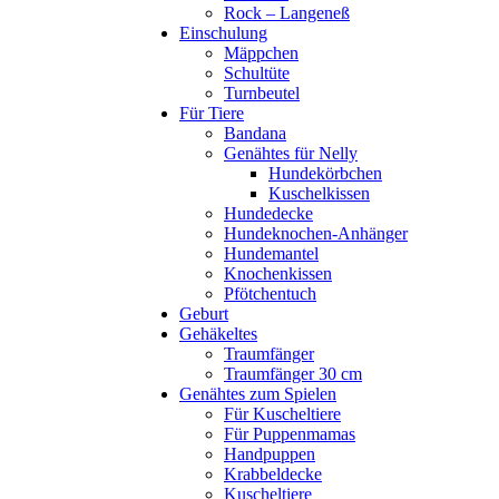
Rock – Langeneß
Einschulung
Mäppchen
Schultüte
Turnbeutel
Für Tiere
Bandana
Genähtes für Nelly
Hundekörbchen
Kuschelkissen
Hundedecke
Hundeknochen-Anhänger
Hundemantel
Knochenkissen
Pfötchentuch
Geburt
Gehäkeltes
Traumfänger
Traumfänger 30 cm
Genähtes zum Spielen
Für Kuscheltiere
Für Puppenmamas
Handpuppen
Krabbeldecke
Kuscheltiere