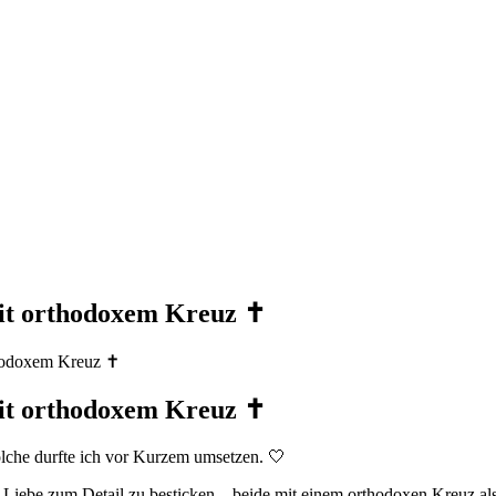
it orthodoxem Kreuz ✝️
hodoxem Kreuz ✝️
it orthodoxem Kreuz ✝️
olche durfte ich vor Kurzem umsetzen. 🤍
l Liebe zum Detail zu besticken – beide mit einem orthodoxen Kreuz a