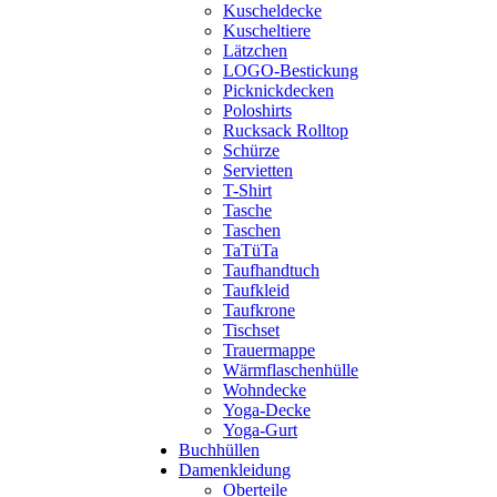
Kuscheldecke
Kuscheltiere
Lätzchen
LOGO-Bestickung
Picknickdecken
Poloshirts
Rucksack Rolltop
Schürze
Servietten
T-Shirt
Tasche
Taschen
TaTüTa
Taufhandtuch
Taufkleid
Taufkrone
Tischset
Trauermappe
Wärmflaschenhülle
Wohndecke
Yoga-Decke
Yoga-Gurt
Buchhüllen
Damenkleidung
Oberteile