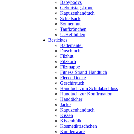
Babybodys
Geburtstagskrone
Kapuzenhandtuch
Schlafsack
Sonnenhut
Taufkrönchen
U-Hefthüllen
Besticktes
Bademantel
Duschtuch
Filzhut
Filzkorb
Filzmappe
Fitness-Strand-Handtuch
Fleece Decke
Geschirrtuch
Handtuch zum Schulabschluss
Handtuch zur Konfirmation
Handtücher
Jacke
Kapuzenhandtuch
Kissen
Kissenhülle
Kosmetiktäschchen
Kundenware