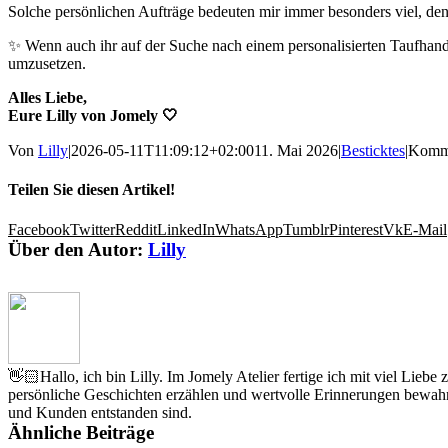
Solche persönlichen Aufträge bedeuten mir immer besonders viel, denn
✨ Wenn auch ihr auf der Suche nach einem personalisierten Taufhan
umzusetzen.
Alles Liebe,
Eure Lilly von Jomely 🤍
Von
Lilly
|
2026-05-11T11:09:12+02:00
11. Mai 2026
|
Besticktes
|
Komme
Teilen Sie diesen Artikel!
Facebook
Twitter
Reddit
LinkedIn
WhatsApp
Tumblr
Pinterest
Vk
E-Mail
Über den Autor:
Lilly
👋🏻Hallo, ich bin Lilly. Im Jomely Atelier fertige ich mit viel Lieb
persönliche Geschichten erzählen und wertvolle Erinnerungen bewahr
und Kunden entstanden sind.
Ähnliche Beiträge