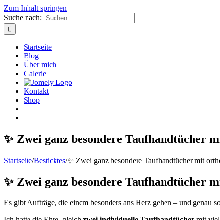
Zum Inhalt springen
Suche nach:
Startseite
Blog
Über mich
Galerie
Kontakt
Shop
✨ Zwei ganz besondere Taufhandtücher m
Startseite
/
Besticktes
/
✨ Zwei ganz besondere Taufhandtücher mit ort
✨ Zwei ganz besondere Taufhandtücher m
Es gibt Aufträge, die einem besonders ans Herz gehen – und genau s
Ich hatte die Ehre, gleich
zwei individuelle Taufhandtücher
mit vie