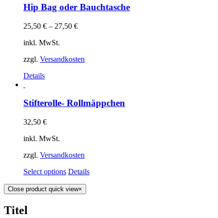
Hip Bag oder Bauchtasche
25,50
€
–
27,50
€
inkl. MwSt.
zzgl.
Versandkosten
Details
Stifterolle- Rollmäppchen
32,50
€
inkl. MwSt.
zzgl.
Versandkosten
Select options
Details
Close product quick view
×
Titel