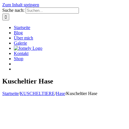
Zum Inhalt springen
Suche nach:
Startseite
Blog
Über mich
Galerie
Kontakt
Shop
Kuscheltier Hase
Startseite
/
KUSCHELTIERE
/
Hase
/
Kuscheltier Hase