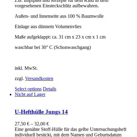
z.B. Impfpass und Rezepte für dein Kind in dem
vorgesehenen Einsteckschlitz aufbewahren.
Außen- und Innenseite aus 100 % Baumwolle
Einlage aus dünnem Volumenvlies
Maße aufgeklappt: ca. 31 cm x 23 x cm x 1 cm
waschbar bei 30° C (Schonwaschgang)
inkl. MwSt.
zzgl.
Versandkosten
Select options
Details
Nicht auf Lager
U-Hefthülle Jungs 14
27,50
€
–
32,00
€
Eine genähte Stoff-Hülle für das gelbe Untersuchungsheft
individuell bestickt, mit dem Namen und Geburtsdatum