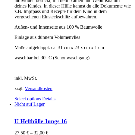
individuell bestickt, mit dem Namen und Geburtsdatum
deines Kindes. In dieser Hülle kannst du alle Dokumente wie
z.B. Impfpass und Rezepte für dein Kind in dem
vorgesehenen Einsteckschlitz aufbewahren.
Außen- und Innenseite aus 100 % Baumwolle
Einlage aus dünnem Volumenvlies
Maße aufgeklappt: ca. 31 cm x 23 x cm x 1 cm
waschbar bei 30° C (Schonwaschgang)
inkl. MwSt.
zzgl.
Versandkosten
Select options
Details
Nicht auf Lager
U-Hefthülle Jungs 16
27,50
€
–
32,00
€